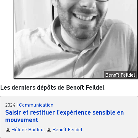
Benoît Feildel
Les derniers dépôts de Benoît Feildel
2024
|
Communication
Saisir et restituer l’expérience sensible en
mouvement
Hélène Bailleul
Benoît Feildel