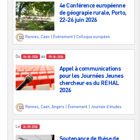
4e Conférence européenne
de géograpie rurale, Porto,
22-26 juin 2026
Rennes
,
Caen
|
Événement
|
Colloque européen
Du
au
04-06-2026
05-06-2026
Appel à communications
pour les Journées Jeunes
chercheur·es du REHAL
2026
Rennes
,
Caen
,
Angers
|
Événement
|
Journée d'études
Le
26-05-2026
Soutenance de thèse de