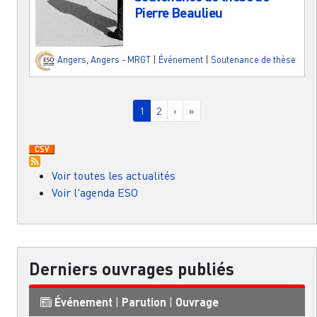
Pierre Beaulieu
Angers
,
Angers - MRGT
|
Événement
|
Soutenance de thèse
Pagination
Page courante
Page
Page suivante
Dernière page
1
2
›
»
Voir toutes les actualités
Voir l'agenda ESO
Derniers ouvrages publiés
Événement
|
Parution
|
Ouvrage