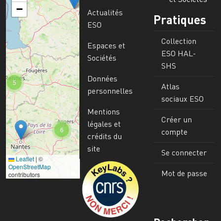
−
Actualités
Pratiques
ESO
Collection
Espaces et
ESO HAL-
Sociétés
SHS
Données
5
Atlas
personnelles
sociaux ESO
Mentions
Créer un
légales et
6
compte
crédits du
site
Se connecter
Leaflet
|
©
Image
OpenStreetMap
Mot de passe
contributors