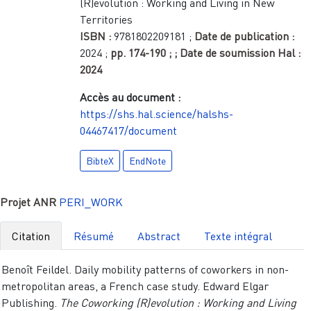
(R)evolution : Working and Living in New
Territories
ISBN :
9781802209181
;
Date de publication :
2024
;
pp.
174-190
;
; Date de soumission Hal :
2024
Accès au document :
https://shs.hal.science/halshs-
04467417/document
BibteX
EndNote
Projet ANR
PERI_WORK
Citation
Résumé
Abstract
Texte intégral
Benoît Feildel. Daily mobility patterns of coworkers in non-
metropolitan areas, a French case study. Edward Elgar
Publishing.
The Coworking (R)evolution : Working and Living