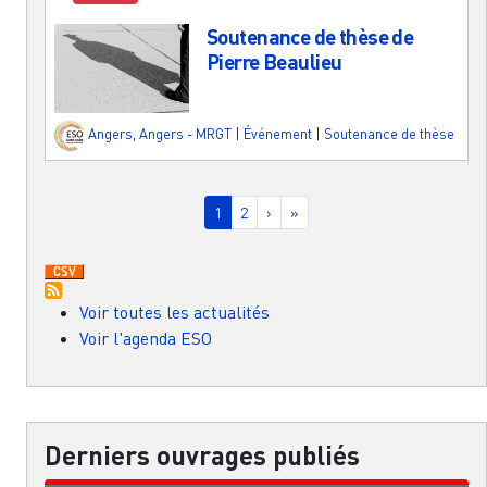
Soutenance de thèse de
Pierre Beaulieu
Angers
,
Angers - MRGT
|
Événement
|
Soutenance de thèse
Pagination
Page courante
Page
Page suivante
Dernière page
1
2
›
»
Voir toutes les actualités
Voir l'agenda ESO
Derniers ouvrages publiés