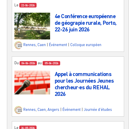
Le
22-06-2026
4e Conférence européenne
de géograpie rurale, Porto,
22-26 juin 2026
Rennes
,
Caen
|
Événement
|
Colloque européen
Du
au
04-06-2026
05-06-2026
Appel à communications
pour les Journées Jeunes
chercheur·es du REHAL
2026
Rennes
,
Caen
,
Angers
|
Événement
|
Journée d'études
Le
26-05-2026