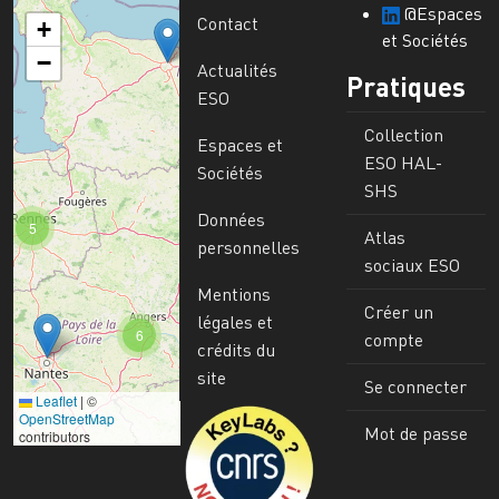
@Espaces
Contact
+
et Sociétés
−
Actualités
Pratiques
ESO
Collection
Espaces et
ESO HAL-
Sociétés
SHS
Données
5
Atlas
personnelles
sociaux ESO
Mentions
Créer un
légales et
6
compte
crédits du
site
Se connecter
Leaflet
|
©
Image
OpenStreetMap
Mot de passe
contributors