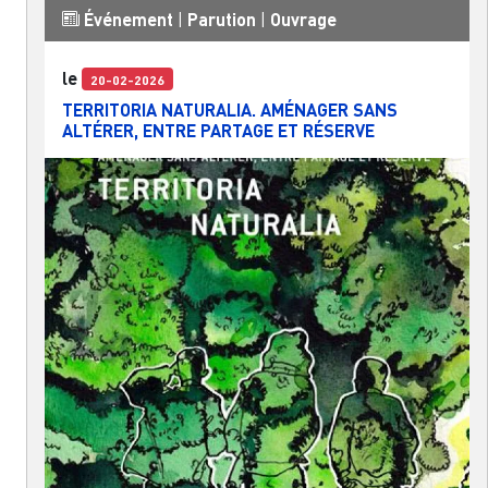
Événement
|
Parution
|
Ouvrage
le
20-02-2026
TERRITORIA NATURALIA. AMÉNAGER SANS
ALTÉRER, ENTRE PARTAGE ET RÉSERVE