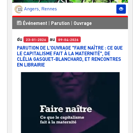
Angers
,
Rennes
Événement
|
Parution
|
Ouvrage
du
au
23-01-2026
09-04-2026
PARUTION DE L'OUVRAGE "FAIRE NAÎTRE : CE QUE
LE CAPITALISME FAIT À LA MATERNITÉ", DE
CLÉLIA GASQUET-BLANCHARD, ET RENCONTRES
EN LIBRAIRIE