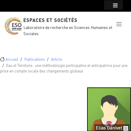
Menu top Header
Aller au contenu principal
ESPACES ET SOCIÉTÉS
Laboratoire de recherche en Sciences Humaines et
Sociales
Fil d'Ariane
Accueil
Publications
Article
Eau et Territoire : une méthodologie participative et anticipatrice pour une
prise en compte locale des changements globaux
Elias Ganivet