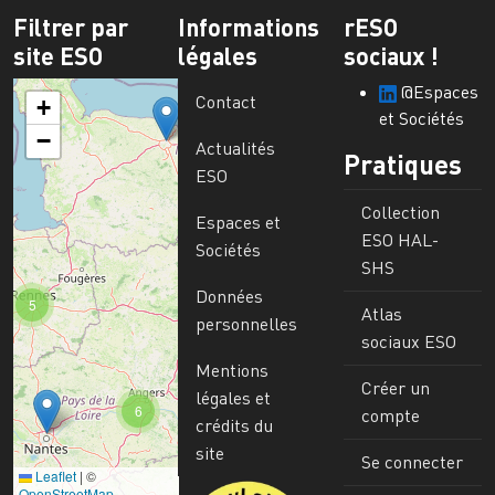
Filtrer par
Informations
rESO
site ESO
légales
sociaux !
@Espaces
Contact
+
et Sociétés
−
Actualités
Pratiques
ESO
Collection
Espaces et
ESO HAL-
Sociétés
SHS
Données
5
Atlas
personnelles
sociaux ESO
Mentions
Créer un
légales et
6
compte
crédits du
site
Se connecter
Leaflet
|
©
Image
OpenStreetMap