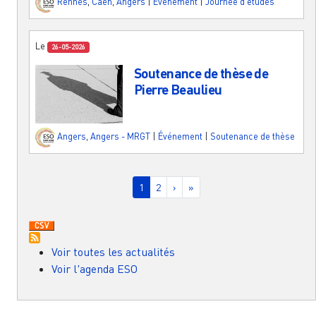
Rennes
,
Caen
,
Angers
|
Événement
|
Journée d'études
Le
26-05-2026
Soutenance de thèse de
Pierre Beaulieu
Angers
,
Angers - MRGT
|
Événement
|
Soutenance de thèse
Pagination
Page courante
Page
Page suivante
Dernière page
1
2
›
»
Voir toutes les actualités
Voir l'agenda ESO