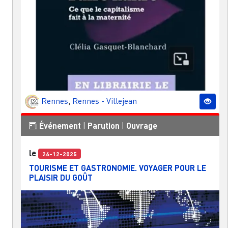
Rennes
,
Rennes - Villejean
Événement
|
Parution
|
Ouvrage
le
26-12-2025
TOURISME ET GASTRONOMIE. VOYAGER POUR LE
PLAISIR DU GOÛT