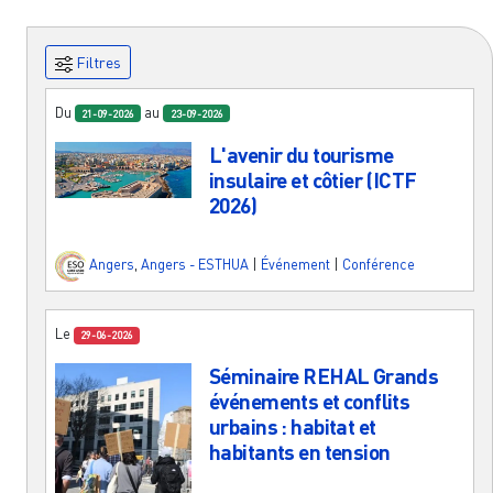
Filtres
Du
au
21-09-2026
23-09-2026
L'avenir du tourisme
insulaire et côtier (ICTF
2026)
Angers
,
Angers - ESTHUA
|
Événement
|
Conférence
Le
29-06-2026
Séminaire REHAL Grands
événements et conflits
urbains : habitat et
habitants en tension