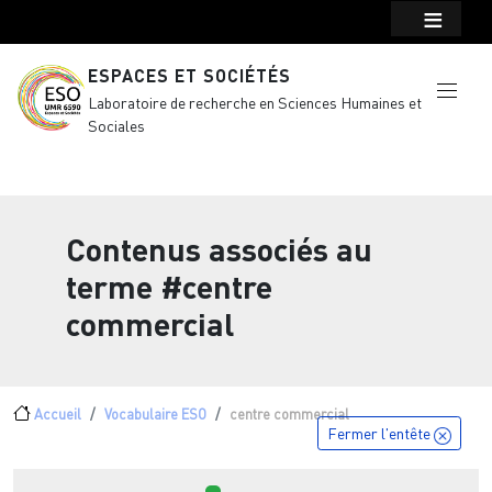
Menu top Header
Aller au contenu principal
ESPACES ET SOCIÉTÉS
Laboratoire de recherche en Sciences Humaines et
Sociales
Contenus associés au
terme
#centre
commercial
Fil d'Ariane
Accueil
Vocabulaire ESO
centre commercial
Fermer l'entête