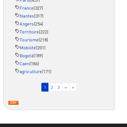
France
(327)
Nantes
(317)
Angers
(254)
Territoire
(222)
Tourisme
(218)
Mobilité
(201)
Bogotá
(189)
Caen
(186)
agriculture
(171)
Pagination
Page courante
Page
Page
Page suivante
Dernière page
1
2
3
››
»