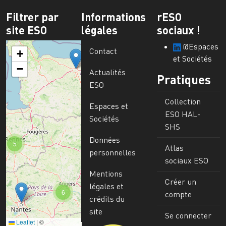
Filtrer par
Informations
rESO
site ESO
légales
sociaux !
@Espaces
Contact
+
et Sociétés
−
Actualités
Pratiques
ESO
Collection
Espaces et
ESO HAL-
Sociétés
SHS
Données
5
Atlas
personnelles
sociaux ESO
Mentions
Créer un
légales et
6
compte
crédits du
site
Se connecter
Leaflet
|
©