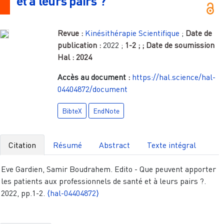
et à leurs pairs ?
Revue :
Kinésithérapie Scientifique
;
Date de
publication :
2022
;
1-2
;
; Date de soumission
Hal :
2024
Accès au document :
https://hal.science/hal-
04404872/document
BibteX
EndNote
Citation
Résumé
Abstract
Texte intégral
Eve Gardien, Samir Boudrahem. Edito - Que peuvent apporter
les patients aux professionnels de santé et à leurs pairs ?.
2022, pp.1-2.
⟨hal-04404872⟩