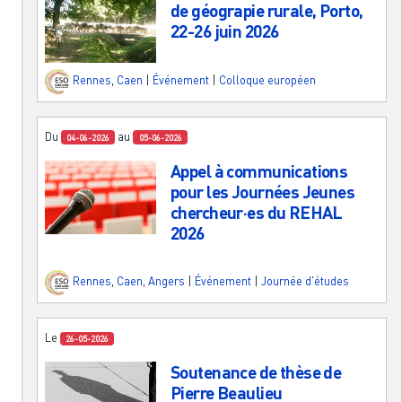
de géograpie rurale, Porto,
22-26 juin 2026
Rennes
,
Caen
|
Événement
|
Colloque européen
Du
au
04-06-2026
05-06-2026
Appel à communications
pour les Journées Jeunes
chercheur·es du REHAL
2026
Rennes
,
Caen
,
Angers
|
Événement
|
Journée d'études
Le
26-05-2026
Soutenance de thèse de
Pierre Beaulieu