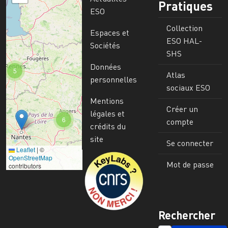
Pratiques
ESO
Collection
Espaces et
ESO HAL-
Sociétés
SHS
Données
5
Atlas
personnelles
sociaux ESO
Mentions
Créer un
légales et
6
compte
crédits du
site
Se connecter
Leaflet
|
©
Image
OpenStreetMap
Mot de passe
contributors
Rechercher