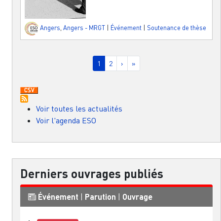
Angers
,
Angers - MRGT
|
Événement
|
Soutenance de thèse
Pagination
Page courante
Page
Page suivante
Dernière page
1
2
›
»
Voir toutes les actualités
Voir l'agenda ESO
Derniers ouvrages publiés
Événement
|
Parution
|
Ouvrage