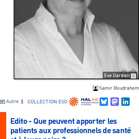
Eve Gardien
Samir Boudrahem
Bluesky
Mastodo
Link
Autre
COLLECTION ESO
Edito - Que peuvent apporter les
patients aux professionnels de santé