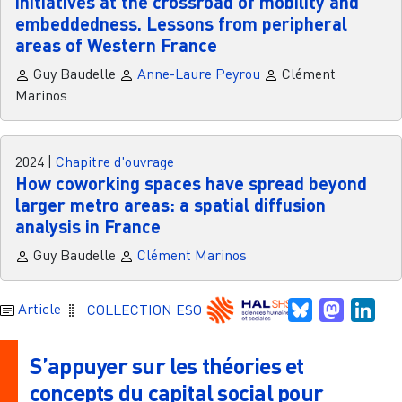
initiatives at the crossroad of mobility and
embeddedness. Lessons from peripheral
areas of Western France
Guy Baudelle
Anne-Laure Peyrou
Clément
Marinos
2024
|
Chapitre d'ouvrage
How coworking spaces have spread beyond
larger metro areas: a spatial diffusion
analysis in France
Guy Baudelle
Clément Marinos
Bluesky
Mastodo
Link
Article
COLLECTION ESO
S’appuyer sur les théories et
concepts du capital social pour