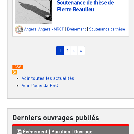
Soutenance de thèse de
Pierre Beaulieu
Angers
,
Angers - MRGT
|
Événement
|
Soutenance de thèse
Pagination
Page courante
Page
Page suivante
Dernière page
1
2
›
»
Voir toutes les actualités
Voir l'agenda ESO
Derniers ouvrages publiés
Événement
|
Parution
|
Ouvrage