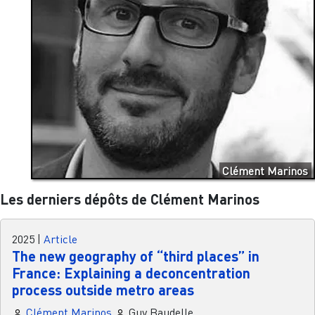
Clément Marinos
Les derniers dépôts de Clément Marinos
2025
|
Article
The new geography of “third places” in
France: Explaining a deconcentration
process outside metro areas
Clément Marinos
Guy Baudelle