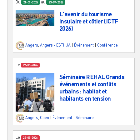
Du
au
21-09-2026
23-09-2026
L'avenir du tourisme
insulaire et côtier (ICTF
2026)
Angers
,
Angers - ESTHUA
|
Événement
|
Conférence
Le
29-06-2026
Séminaire REHAL Grands
événements et conflits
urbains : habitat et
habitants en tension
Angers
,
Caen
|
Événement
|
Séminaire
Le
22-06-2026