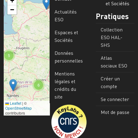
+
et Sociétés
−
Actualités
Pratiques
ESO
Collection
Espaces et
ESO HAL-
Sociétés
SHS
Données
5
Atlas
personnelles
sociaux ESO
Mentions
Créer un
légales et
6
compte
crédits du
site
Se connecter
Leaflet
|
©
Image
OpenStreetMap
Mot de passe
contributors