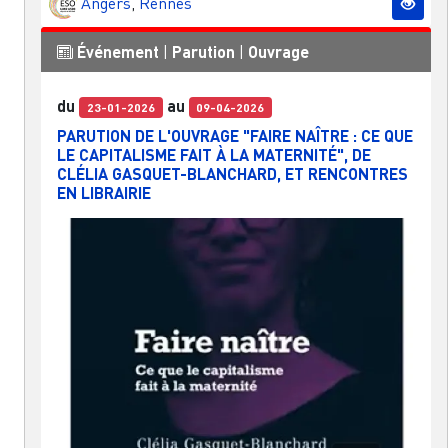
Angers
,
Rennes
Événement
|
Parution
|
Ouvrage
du
au
23-01-2026
09-04-2026
PARUTION DE L'OUVRAGE "FAIRE NAÎTRE : CE QUE
LE CAPITALISME FAIT À LA MATERNITÉ", DE
CLÉLIA GASQUET-BLANCHARD, ET RENCONTRES
EN LIBRAIRIE