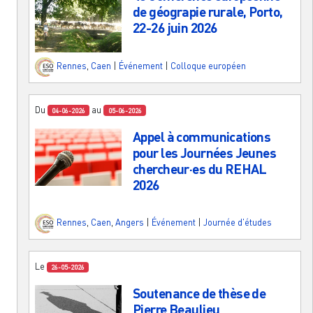
de géograpie rurale, Porto,
22-26 juin 2026
Rennes
,
Caen
|
Événement
|
Colloque européen
Du
au
04-06-2026
05-06-2026
Appel à communications
pour les Journées Jeunes
chercheur·es du REHAL
2026
Rennes
,
Caen
,
Angers
|
Événement
|
Journée d'études
Le
26-05-2026
Soutenance de thèse de
Pierre Beaulieu