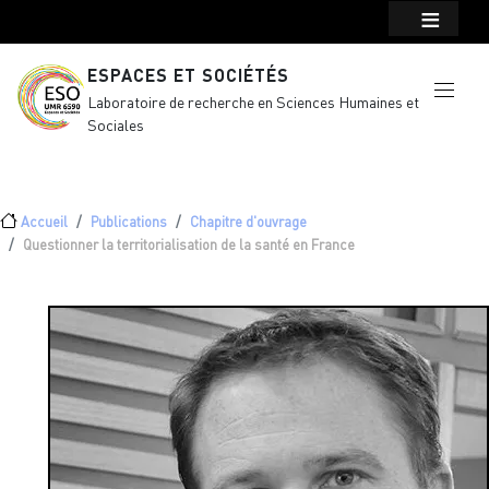
Menu top Header
Aller au contenu principal
ESPACES ET SOCIÉTÉS
Laboratoire de recherche en Sciences Humaines et
Sociales
Fil d'Ariane
Accueil
Publications
Chapitre d'ouvrage
Questionner la territorialisation de la santé en France