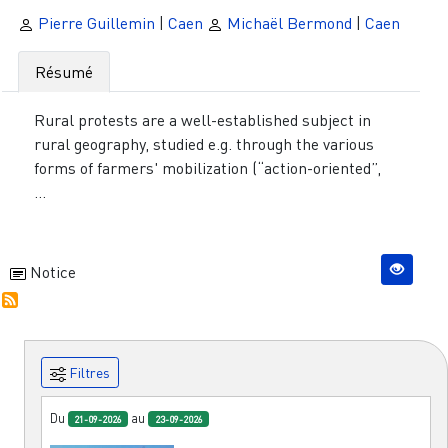
Pierre Guillemin
|
Caen
Michaël Bermond
|
Caen
Résumé
Rural protests are a well-established subject in
rural geography, studied e.g. through the various
forms of farmers' mobilization (“action-oriented”,
...
Notice
Filtres
Du
au
21-09-2026
23-09-2026