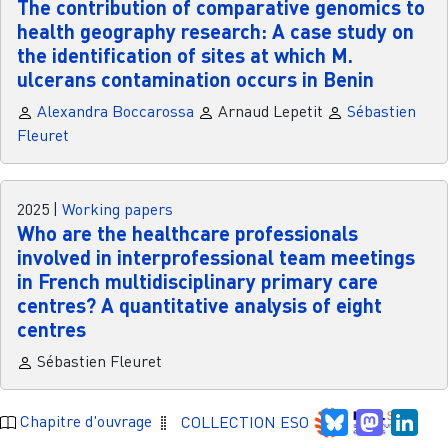
The contribution of comparative genomics to
health geography research: A case study on
the identification of sites at which M.
ulcerans contamination occurs in Benin
Alexandra Boccarossa
Arnaud Lepetit
Sébastien
Fleuret
2025
|
Working papers
Who are the healthcare professionals
involved in interprofessional team meetings
in French multidisciplinary primary care
centres? A quantitative analysis of eight
centres
Sébastien Fleuret
Bluesky
Mastodo
Link
Chapitre d'ouvrage
COLLECTION ESO