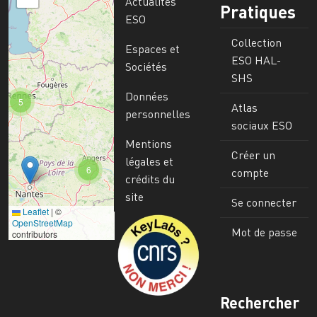
Actualités
Pratiques
ESO
Collection
Espaces et
ESO HAL-
Sociétés
SHS
Données
5
Atlas
personnelles
sociaux ESO
Mentions
Créer un
légales et
6
compte
crédits du
site
Se connecter
Leaflet
|
©
Image
OpenStreetMap
Mot de passe
contributors
Rechercher