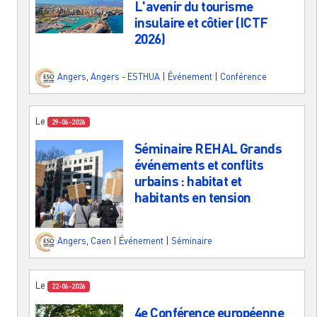
L'avenir du tourisme
insulaire et côtier (ICTF
2026)
Angers
,
Angers - ESTHUA
|
Événement
|
Conférence
Le
29-06-2026
Séminaire REHAL Grands
événements et conflits
urbains : habitat et
habitants en tension
Angers
,
Caen
|
Événement
|
Séminaire
Le
22-06-2026
4e Conférence européenne