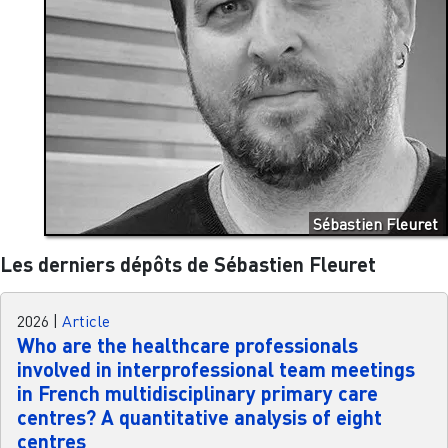
Sébastien Fleuret
Les derniers dépôts de Sébastien Fleuret
2026
|
Article
Who are the healthcare professionals
involved in interprofessional team meetings
in French multidisciplinary primary care
centres? A quantitative analysis of eight
centres