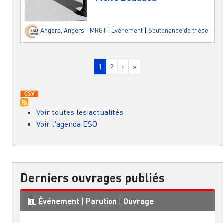
Angers
,
Angers - MRGT
|
Événement
|
Soutenance de thèse
Pagination
Page courante
Page
Page suivante
Dernière page
1
2
›
»
Voir toutes les actualités
Voir l'agenda ESO
Derniers ouvrages publiés
Événement
|
Parution
|
Ouvrage