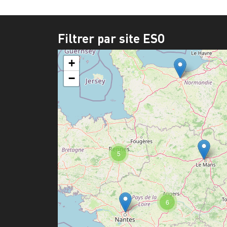
Filtrer par site ESO
+
−
5
6