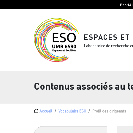
Menu top Header
Aller au contenu principal
EsoHA
ESPACES ET
Laboratoire de recherche e
Contenus associés au 
Fil d'Ariane
Accueil
Vocabulaire ESO
Profil des dirigeants