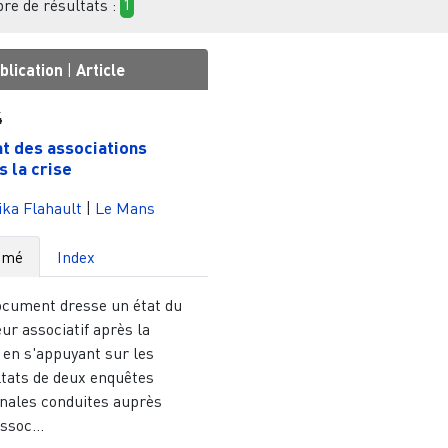
e de résultats :
1
blication
|
Article
4
at des associations
s la crise
ka Flahault
|
Le Mans
umé
Index
ocument dresse un état du
ur associatif après la
 en s'appuyant sur les
ltats de deux enquêtes
onales conduites auprès
ssoc...