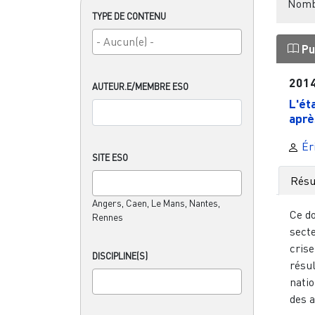
Nombr
TYPE DE CONTENU
Pu
201
AUTEUR.E/MEMBRE ESO
L'ét
aprè
Éri
SITE ESO
Rés
Angers, Caen, Le Mans, Nantes,
Ce d
Rennes
secte
crise
DISCIPLINE(S)
résu
nati
des a