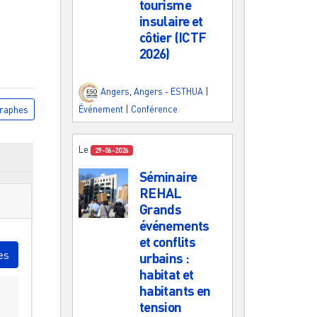
tourisme
insulaire et
côtier (ICTF
2026)
Angers
,
Angers - ESTHUA
|
raphes
Événement
|
Conférence
Le
29-06-2026
Séminaire
REHAL
Grands
événements
et conflits
es
urbains :
habitat et
habitants en
tension