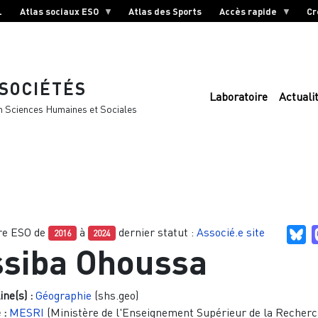
L
Atlas sociaux ESO
Atlas des Sports
Accès rapide
Cr
 SOCIÉTÉS
Laboratoire
Actuali
n Sciences Humaines et Sociales
e ESO de
à
dernier statut :
Associé.e site
Bl
2016
2024
siba Ohoussa
ine(s) :
Géographie
(shs.geo)
 :
MESRI
(Ministère de l'Enseignement Supérieur de la Recherc