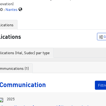
novation)
O :
Nantes
ications
ications
G
ications (Hal, Sudoc) par type
mmunications (1)
Communication
Filtr
2025