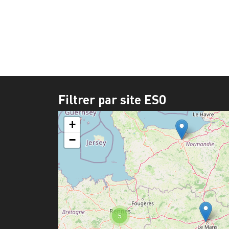
Filtrer par site ESO
+
−
5