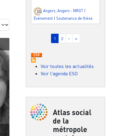
Angers
,
Angers - MRGT
|
Événement
|
Soutenance de thèse
Pagination
Page courante
Page
Page suivante
Dernière page
1
2
›
»
Voir toutes les actualités
Voir l'agenda ESO
Atlas social
de la
métropole