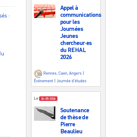
Appel à
communications
és :
pour les
Journées
Jeunes
chercheur·es
du REHAL
du
2026
Rennes
,
Caen
,
Angers
|
Événement
|
Journée d'études
Le
26-05-2026
Soutenance
de thèse de
Pierre
Beaulieu