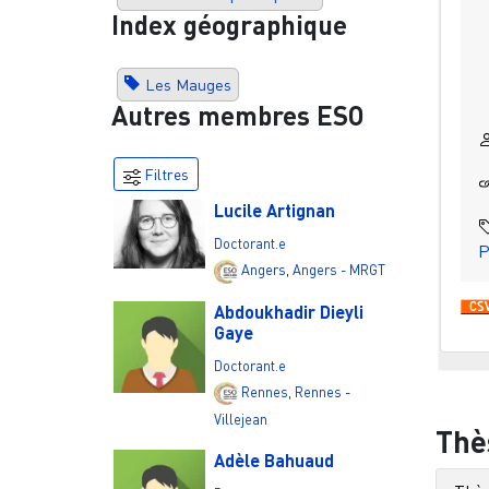
Index géographique
Les Mauges
Autres membres ESO
Filtres
Lucile Artignan
Doctorant.e
P
Angers
,
Angers - MRGT
Abdoukhadir Dieyli
Gaye
Doctorant.e
Rennes
,
Rennes -
Villejean
Thè
Adèle Bahuaud