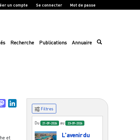
éer un compte
Se connecter
Mot de passe
tés
Recherche
Publications
Annuaire
uesky
Mastodon
LinkedIn
Filtres
Du
au
21-09-2026
23-09-2026
L'avenir du
he et