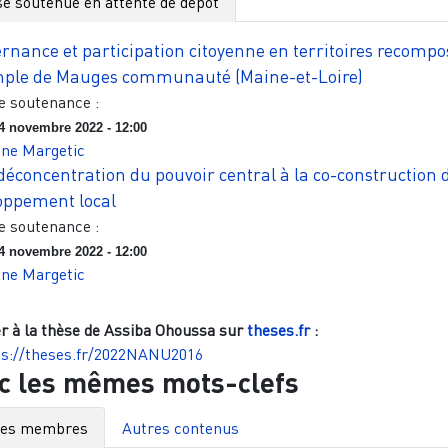
e soutenue en attente de dépôt
rnance et participation citoyenne en territoires recompos
mple de Mauges communauté (Maine-et-Loire)
e soutenance :
4 novembre 2022 - 12:00
ine Margetic
 déconcentration du pouvoir central à la co-construction 
oppement local
e soutenance :
4 novembre 2022 - 12:00
ine Margetic
r à la thèse de
Assiba Ohoussa
sur
theses.fr
:
ps://theses.fr/2022NANU2016
c les mêmes mots-clefs
res membres
Autres contenus