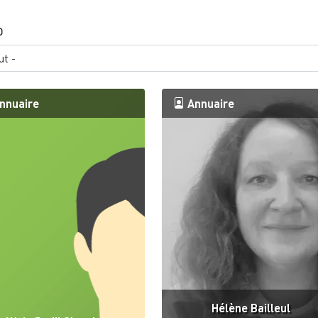
O
nnuaire
Annuaire
Hélène Bailleul