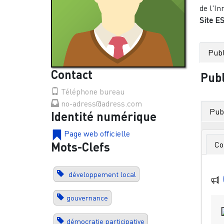
de l'In
Site ES
Publ
Contact
Publ
Téléphone bureau
no-adress@adress.com
Publ
Identité numérique
Page web officielle
Co
Mots-Clefs
développement local
gouvernance
démocratie participative