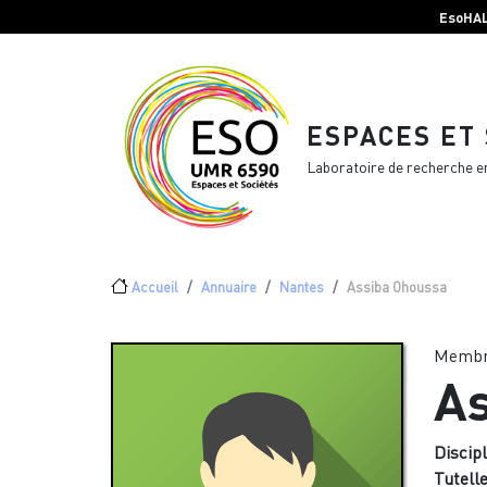
Menu top Header
Aller au contenu principal
EsoHA
ESPACES ET
Laboratoire de recherche e
Fil d'Ariane
Accueil
Annuaire
Nantes
Assiba Ohoussa
Membr
As
Discipl
Tutelle