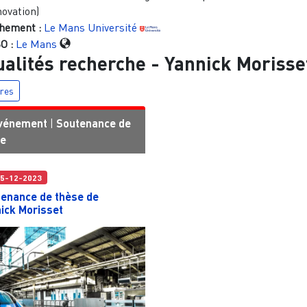
novation)
hement :
Le Mans Université
O :
Le Mans
ualités recherche -
Yannick Morisse
tres
vénement
|
Soutenance de
se
5-12-2023
enance de thèse de
ick Morisset