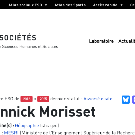
L
Atlas sociaux ESO
Atlas des Sports
Accès rapide
Cr
 SOCIÉTÉS
Laboratoire
Actuali
n Sciences Humaines et Sociales
e ESO de
à
dernier statut :
Associé.e site
Bl
2016
2025
nnick Morisset
ine(s) :
Géographie
(shs.geo)
 :
MESRI
(Ministère de l'Enseignement Supérieur de la Recherc