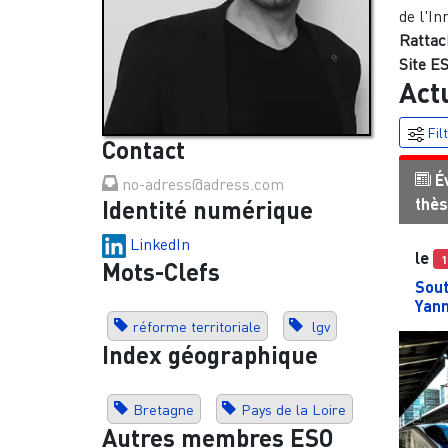
de l'In
Rattac
Site ES
Act
Fil
Contact
É
no-adress@adress.com
thè
Identité numérique
LinkedIn
le
1
Mots-Clefs
Sout
Yann
réforme territoriale
lgv
Index géographique
Bretagne
Pays de la Loire
Autres membres ESO