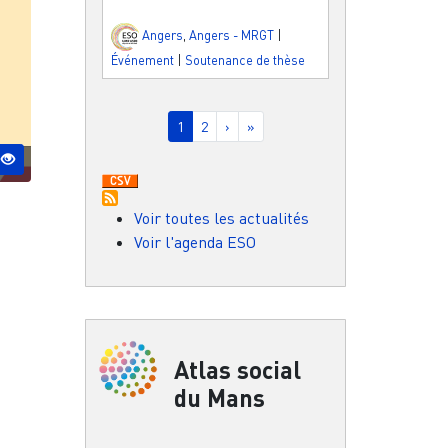
Angers
,
Angers - MRGT
|
Événement
|
Soutenance de thèse
Pagination
Page courante
Page
Page suivante
Dernière page
1
2
›
»
Voir toutes les actualités
Voir l'agenda ESO
Atlas social
du Mans