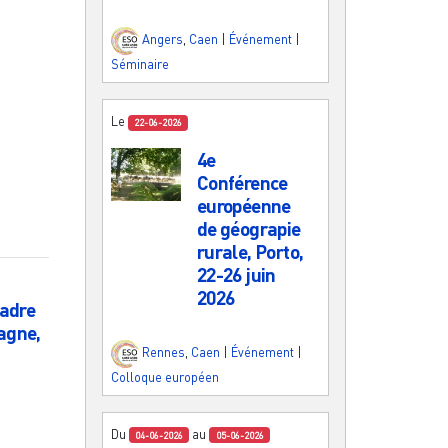
Angers
,
Caen
|
Événement
|
Séminaire
Le
22-06-2026
4e
Conférence
européenne
de géograpie
rurale, Porto,
22-26 juin
2026
cadre
tagne,
Rennes
,
Caen
|
Événement
|
Colloque européen
Du
au
04-06-2026
05-06-2026