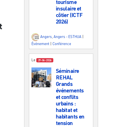
tourisme
insulaire et
côtier (ICTF
2026)
t
Angers
,
Angers - ESTHUA
|
Événement
|
Conférence
Le
29-06-2026
Séminaire
REHAL
Grands
événements
et conflits
urbains :
habitat et
habitants en
tension