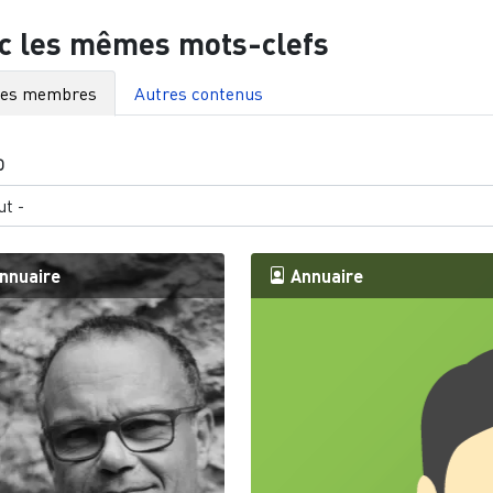
c les mêmes mots-clefs
res membres
Autres contenus
O
nnuaire
Annuaire