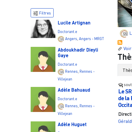
Filtres
Lucile Artignan
Doctorant.e
L
Angers
,
Angers - MRGT
Voir
Abdoukhadir Dieyli
Thè
Gaye
Doctorant.e
Thès
Rennes
,
Rennes -
Villejean
sout
Adèle Bahuaud
Le SR
de la 
Doctorant.e
Occita
Rennes
,
Rennes -
Villejean
Direct
Gérald
Adèle Huguet