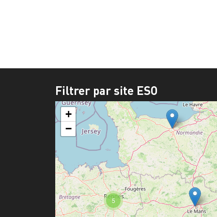
Filtrer par site ESO
+
−
5