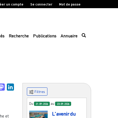
éer un compte
Se connecter
Mot de passe
tés
Recherche
Publications
Annuaire
uesky
Mastodon
LinkedIn
Filtres
Du
au
21-09-2026
23-09-2026
L'avenir du
he et