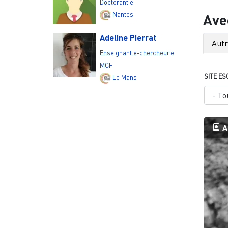
Doctorant.e
Nantes
Ave
Adeline Pierrat
Aut
Enseignant.e-chercheur.e
MCF
SITE ES
Le Mans
A