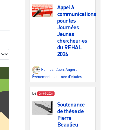
Appel à
communications
pour les
Journées
Jeunes
chercheur·es
du REHAL
2026
Rennes
,
Caen
,
Angers
|
Événement
|
Journée d'études
Le
26-05-2026
Soutenance
de thèse de
Pierre
Beaulieu