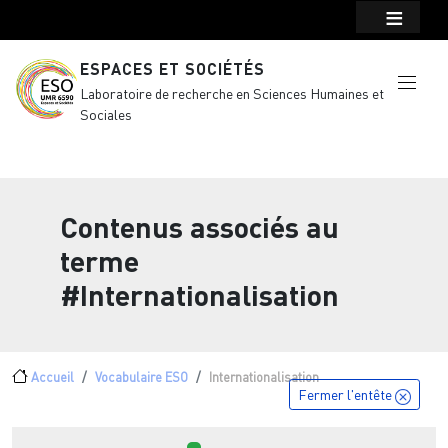
Menu top Header
Aller au contenu principal
ESPACES ET SOCIÉTÉS
Laboratoire de recherche en Sciences Humaines et
Sociales
Contenus associés au
terme
#Internationalisation
Fil d'Ariane
Accueil
Vocabulaire ESO
Internationalisation
Fermer l'entête