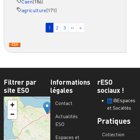
Caen
(186)
agriculture
(171)
Pagination
Page courante
Page
Page
Page suivante
Dernière page
1
2
3
››
»
Filtrer par
Informations
rESO
site ESO
légales
sociaux !
@Espaces
Contact
+
et Sociétés
−
Actualités
Pratiques
ESO
Collection
Espaces et