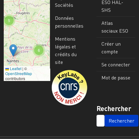
ESO HAL-
Sociétés
SHS
Données
5
Atlas
personnelles
sociaux ESO
Mentions
Créer un
légales et
6
compte
crédits du
site
Se connecter
Leaflet
|
©
Image
OpenStreetMap
Mot de passe
contributors
Rechercher
SEARCH