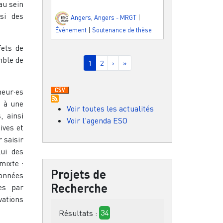
au sein
si des
Angers
,
Angers - MRGT
|
Événement
|
Soutenance de thèse
fets de
Pagination
mble de
Page courante
Page
Page suivante
Dernière page
1
2
›
»
heur·es
s à une
Voir toutes les actualités
, ainsi
Voir l'agenda ESO
ives et
 saisir
lui des
mixte :
Projets de
données
Recherche
tes par
vations
Résultats :
34