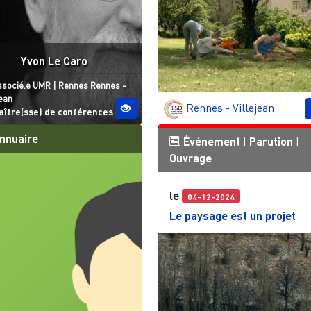
Yvon Le Caro
atut
Site ESO
ssocié.e UMR
|
Rennes
Rennes -
jean
Rennes - Villejean
aître(sse) de conférences
nnuaire
Événement
|
Parution
|
Ouvrage
le
04-12-2024
Le paysage est un projet