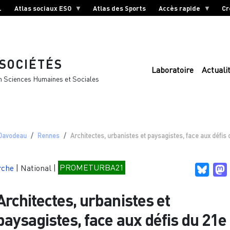
L
Atlas sociaux ESO
Atlas des Sports
Accès rapide
Cr
 SOCIÉTÉS
Laboratoire
Actuali
n Sciences Humaines et Sociales
Davodeau
Rennes
Architectes, urbanistes et paysagistes, face aux défis 
rche
|
National
|
PROMETURBA21
Blues
Architectes, urbanistes et
paysagistes, face aux défis du 21e