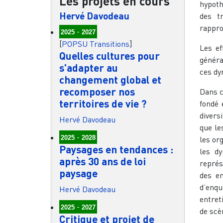
Les projets en cours
hypoth
Hervé Davodeau
des t
rappro
-
2025
2027
[
POPSU Transitions
]
Les ef
Quelles cultures pour
généra
s'adapter au
ces dy
changement global et
recomposer nos
Dans c
territoires de vie ?
fondé 
divers
Hervé Davodeau
que le
-
2025
2028
les or
Paysages en tendances :
les dy
après 30 ans de loi
représ
paysage
des en
d’enqu
Hervé Davodeau
entret
-
2025
2027
de scè
Critique et projet de