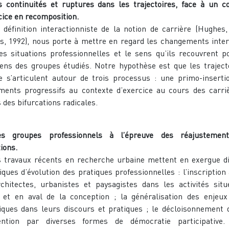
s continuités et ruptures dans les trajectoires, face à un c
cice en recomposition.
inition interactionniste de la notion de carrière (Hughes,
s, 1992), nous porte à mettre en regard les changements inte
es situations professionnelles et le sens qu’ils recouvrent p
iens des groupes étudiés. Notre hypothèse est que les traject
e s’articulent autour de trois processus : une primo-inserti
ments progressifs au contexte d’exercice au cours des carri
s des bifurcations radicales.
es groupes professionnels à l’épreuve des réajustemen
ions.
ravaux récents en recherche urbaine mettent en exergue di
ques d’évolution des pratiques professionnelles : l’inscription
chitectes, urbanistes et paysagistes dans les activités sit
et en aval de la conception ; la généralisation des enjeux
iques dans leurs discours et pratiques ; le décloisonnement 
vention par diverses formes de démocratie participative.