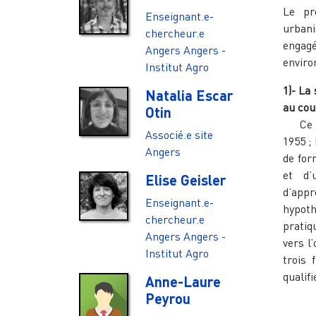
Le pr
Enseignant.e-
urbani
chercheur.e
engag
Angers
Angers -
enviro
Institut Agro
1)- La
Natalia Escar
au cou
Otin
Ce que
Associé.e site
1955 ;
Angers
de for
et d’
Elise Geisler
d’app
Enseignant.e-
hypoth
chercheur.e
pratiq
Angers
Angers -
vers l
Institut Agro
trois 
qualif
Anne-Laure
Peyrou