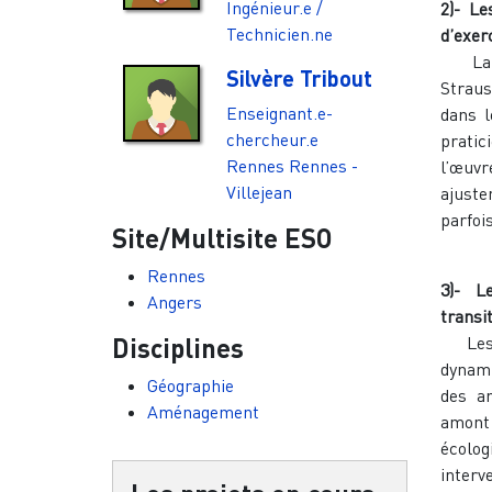
Ingénieur.e /
2)- Le
Technicien.ne
d’exer
La déf
Silvère Tribout
Straus
Enseignant.e-
dans l
chercheur.e
pratic
Rennes
Rennes -
l’œuvr
Villejean
ajuste
parfoi
Site/Multisite ESO
Rennes
3)- L
Angers
transit
Disciplines
Les t
dynami
Géographie
des ar
Aménagement
amont 
écolog
inter