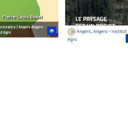
Pierre-Louis Bodet
atut
Site ESO
ctorant.e
|
Angers
Angers -
Angers
,
Angers - Institut
tut Agro
Agro