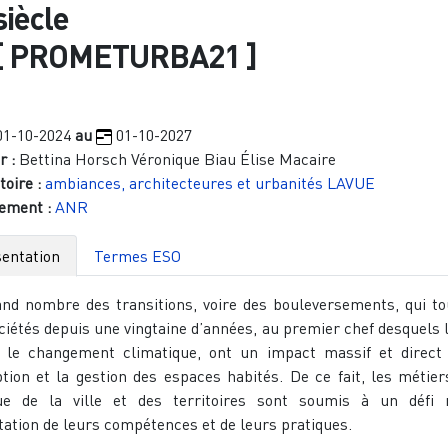
siècle
[
PROMETURBA21
]
01-10-2024
au
01-10-2027
r :
Bettina Horsch
Véronique Biau
Élise Macaire
oire :
ambiances, architecteures et urbanités
LAVUE
ement :
ANR
entation
Termes ESO
nd nombre des transitions, voire des bouleversements, qui t
ciétés depuis une vingtaine d’années, au premier chef desquels l
 le changement climatique, ont un impact massif et direct
tion et la gestion des espaces habités. De ce fait, les métier
que de la ville et des territoires sont soumis à un défi 
tation de leurs compétences et de leurs pratiques.