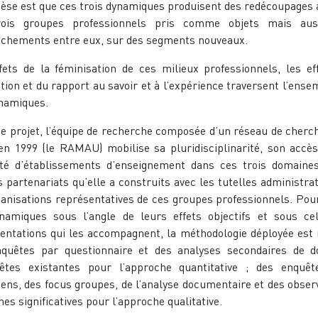
èse est que ces trois dynamiques produisent des redécoupages 
rois groupes professionnels pris comme objets mais aus
chements entre eux, sur des segments nouveaux.
fets de la féminisation de ces milieux professionnels, les ef
tion et du rapport au savoir et à l’expérience traversent l’ense
namiques.
e projet, l’équipe de recherche composée d’un réseau de cherc
en 1999 (le RAMAU) mobilise sa pluridisciplinarité, son accè
ité d’établissements d’enseignement dans ces trois domaines
s partenariats qu’elle a construits avec les tutelles administrat
ganisations représentatives de ces groupes professionnels. Pour
namiques sous l’angle de leurs effets objectifs et sous ce
entations qui les accompagnent, la méthodologie déployée est 
quêtes par questionnaire et des analyses secondaires de 
êtes existantes pour l’approche quantitative ; des enquê
iens, des focus groupes, de l’analyse documentaire et des obser
nes significatives pour l’approche qualitative.