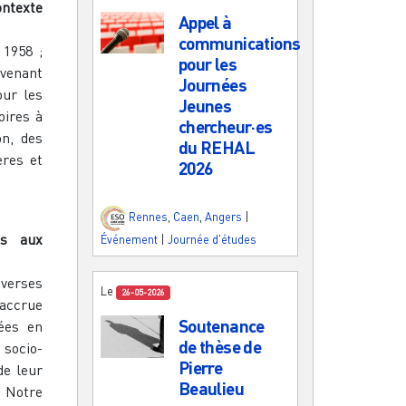
ontexte
Appel à
communications
 1958 ;
pour les
rvenant
Journées
our les
Jeunes
oires à
chercheur·es
on, des
du REHAL
ères et
2026
Rennes
,
Caen
,
Angers
|
ts aux
Événement
|
Journée d'études
verses
Le
26-05-2026
 accrue
Soutenance
uées en
de thèse de
 socio-
Pierre
de leur
Beaulieu
 Notre