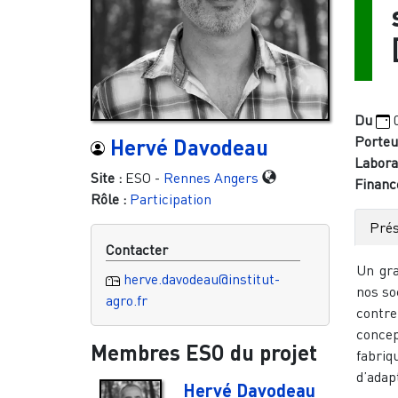
Du
Porteu
Hervé Davodeau
Laborat
Site :
ESO -
Rennes
Angers
Financ
Rôle :
Participation
Prés
Contacter
Un gra
herve.davodeau@institut-
nos so
agro.fr
contre
concep
Membres ESO du projet
fabri
d’adap
Hervé Davodeau