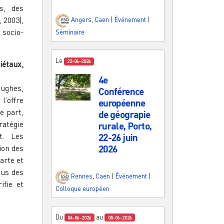
s, des
 2003),
Angers
,
Caen
|
Événement
|
socio-
Séminaire
Le
22-06-2026
iétaux,
4e
Hughes,
Conférence
l’offre
européenne
e part,
de géograpie
atégie
rurale, Porto,
t. Les
22-26 juin
ion des
2026
arte et
nus des
Rennes
,
Caen
|
Événement
|
ifie et
Colloque européen
Du
au
04-06-2026
05-06-2026