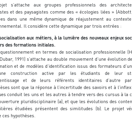
ojet s’attache aux groupes professionnels des architecte
stes et des paysagistes comme des « écologies liées » (Abbott,
ées dans une même dynamique de réajustement au contexte 
nnemental. Il considère cette dynamique par trois entrées :
 socialisation aux métiers, à la lumière des nouveaux enjeux soc
rs des formations initiales.
stionnement en termes de socialisation professionnelle (
 Dubar, 1991) s’attache au double mouvement d’une évolution de 
mation et de modèles d’identification issus des formateurs d’un
une construction active par les étudiants de leur str
rentissage et de leurs référents identitaires d’autre par
èses sont que la réponse à l’incertitude des savoirs et à l’inflex
ues conduit les uns et les autres à tendre vers des cursus à la c
’ouverture pluridisciplinaire (a), et que les évolutions des conte
filières étudiées présentent des similitudes (b). Le projet vér
ie ces hypothèses.