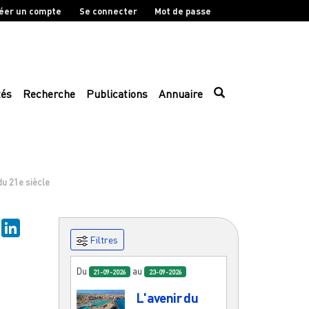
éer un compte
Se connecter
Mot de passe
tés
Recherche
Publications
Annuaire
du 21e siècle
ky
Mastodon
LinkedIn
Filtres
Du
au
21-09-2026
23-09-2026
L'avenir du