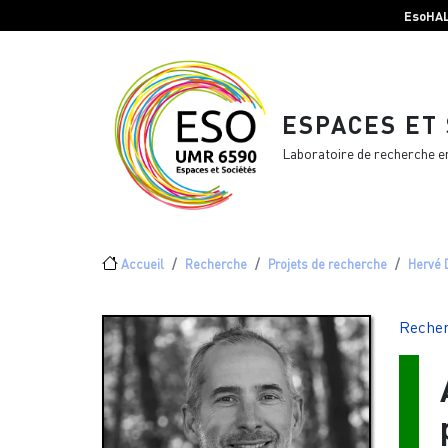
Menu top Header
Aller au contenu principal
EsoHA
ESPACES ET
Laboratoire de recherche e
Fil d'Ariane
Accueil
Recherche
Projets de recherche
Hervé 
Reche