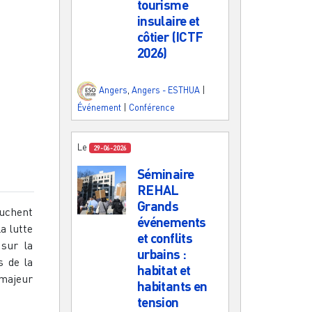
tourisme
insulaire et
côtier (ICTF
2026)
Angers
,
Angers - ESTHUA
|
Événement
|
Conférence
Le
29-06-2026
Séminaire
REHAL
Grands
ouchent
événements
a lutte
et conflits
 sur la
urbains :
s de la
habitat et
majeur
habitants en
tension