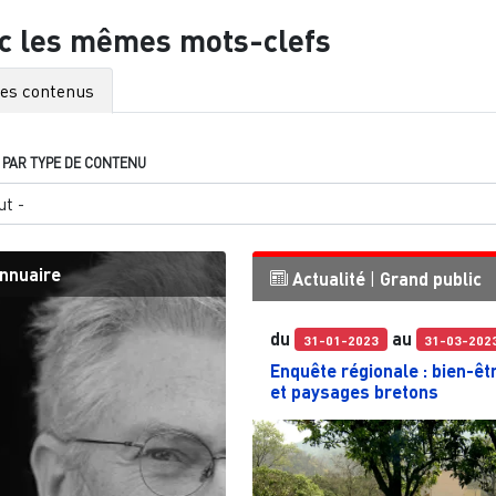
c les mêmes mots-clefs
es contenus
 PAR TYPE DE CONTENU
nnuaire
Actualité
|
Grand public
du
au
31-01-2023
31-03-202
Enquête régionale : bien-êt
et paysages bretons