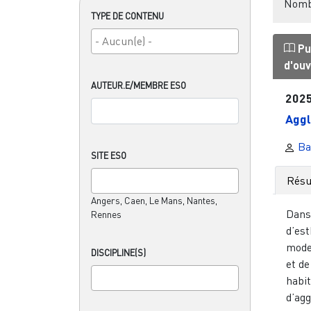
Nombr
TYPE DE CONTENU
Pu
d'ou
AUTEUR.E/MEMBRE ESO
202
Aggl
Ba
SITE ESO
Rés
Angers, Caen, Le Mans, Nantes,
Dans
Rennes
d’est
mode
DISCIPLINE(S)
et d
habi
d’agg