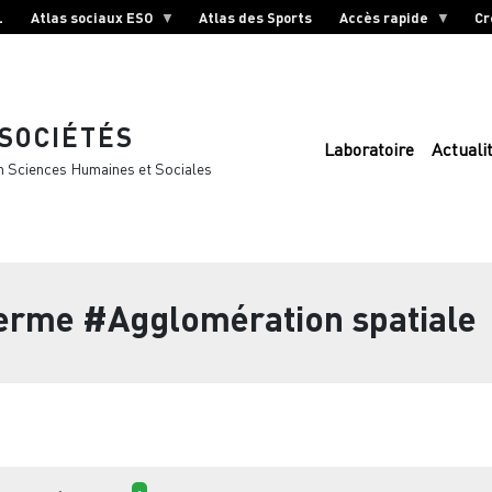
L
Atlas sociaux ESO
Atlas des Sports
Accès rapide
Cr
 SOCIÉTÉS
Laboratoire
Actuali
n Sciences Humaines et Sociales
terme
#Agglomération spatiale