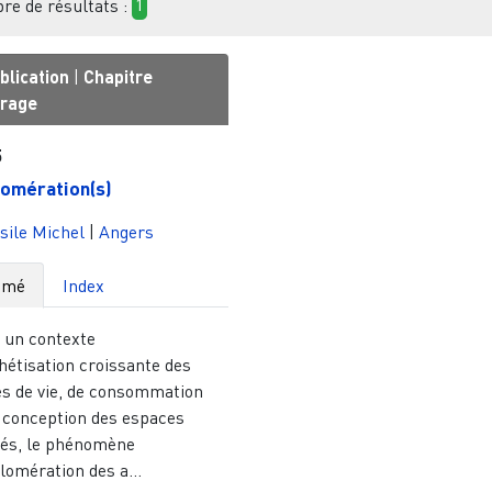
e de résultats :
1
blication
|
Chapitre
vrage
5
omération(s)
sile Michel
|
Angers
umé
Index
 un contexte
hétisation croissante des
s de vie, de consommation
e conception des espaces
tés, le phénomène
lomération des a...