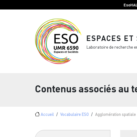
Menu top Header
Aller au contenu principal
EsoHA
ESPACES ET
Laboratoire de recherche e
Contenus associés au 
Fil d'Ariane
Accueil
Vocabulaire ESO
Agglomération spatiale