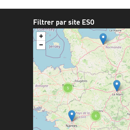
Filtrer par site ESO
+
−
5
6