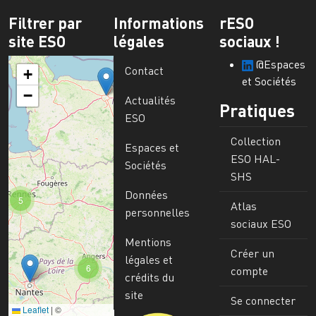
Filtrer par
Informations
rESO
site ESO
légales
sociaux !
@Espaces
Contact
+
et Sociétés
−
Actualités
Pratiques
ESO
Collection
Espaces et
ESO HAL-
Sociétés
SHS
Données
5
Atlas
personnelles
sociaux ESO
Mentions
Créer un
légales et
6
compte
crédits du
site
Se connecter
Leaflet
|
©