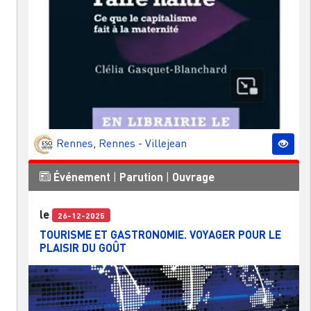
Rennes
,
Rennes - Villejean
Événement
|
Parution
|
Ouvrage
le
26-12-2025
TOURISME ET GASTRONOMIE. VOYAGER POUR LE
PLAISIR DU GOÛT