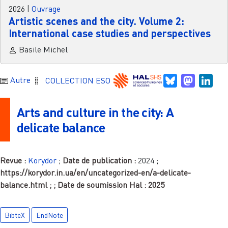
2026
|
Ouvrage
Artistic scenes and the city. Volume 2:
International case studies and perspectives
Basile Michel
Bluesky
Mastodo
Link
Autre
COLLECTION ESO
Arts and culture in the city: A
delicate balance
Revue :
Korydor
;
Date de publication :
2024
;
https://korydor.in.ua/en/uncategorized-en/a-delicate-
balance.html
;
; Date de soumission Hal :
2025
BibteX
EndNote