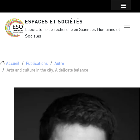
Menu top Header
Aller au contenu principal
ESPACES ET SOCIÉTÉS
Laboratoire de recherche en Sciences Humaines et
Sociales
Fil d'Ariane
Accueil
Publications
Autre
Arts and culture in the city: A delicate balance