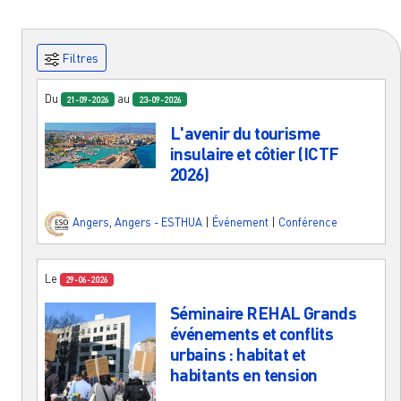
Filtres
Du
au
21-09-2026
23-09-2026
L'avenir du tourisme
insulaire et côtier (ICTF
2026)
Angers
,
Angers - ESTHUA
|
Événement
|
Conférence
Le
29-06-2026
Séminaire REHAL Grands
événements et conflits
urbains : habitat et
habitants en tension