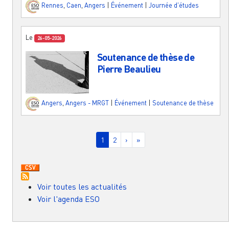
Rennes
,
Caen
,
Angers
|
Événement
|
Journée d'études
Le
26-05-2026
Soutenance de thèse de
Pierre Beaulieu
Angers
,
Angers - MRGT
|
Événement
|
Soutenance de thèse
Pagination
Page courante
Page
Page suivante
Dernière page
1
2
›
»
Voir toutes les actualités
Voir l'agenda ESO