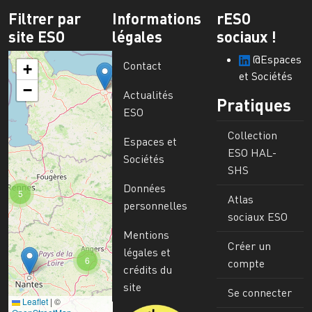
Filtrer par
Informations
rESO
site ESO
légales
sociaux !
@Espaces
Contact
+
et Sociétés
−
Actualités
Pratiques
ESO
Collection
Espaces et
ESO HAL-
Sociétés
SHS
Données
5
Atlas
personnelles
sociaux ESO
Mentions
Créer un
légales et
6
compte
crédits du
site
Se connecter
Leaflet
|
©
Image