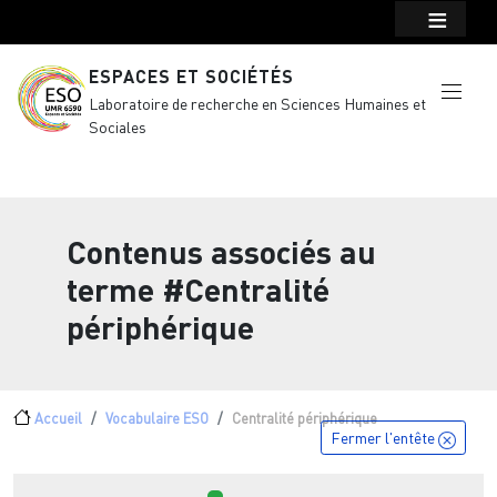
Menu top Header
Aller au contenu principal
ESPACES ET SOCIÉTÉS
Laboratoire de recherche en Sciences Humaines et
Sociales
Contenus associés au
terme
#Centralité
périphérique
Fil d'Ariane
Accueil
Vocabulaire ESO
Centralité périphérique
Fermer l'entête