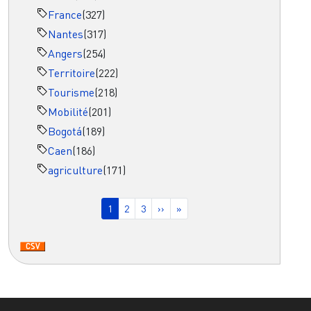
France
(327)
Nantes
(317)
Angers
(254)
Territoire
(222)
Tourisme
(218)
Mobilité
(201)
Bogotá
(189)
Caen
(186)
agriculture
(171)
Pagination
Page courante
Page
Page
Page suivante
Dernière page
1
2
3
››
»