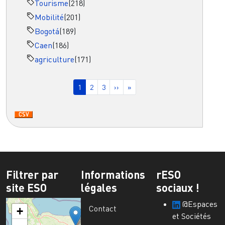
Tourisme
(218)
Mobilité
(201)
Bogotá
(189)
Caen
(186)
agriculture
(171)
Pagination
Page courante
Page
Page
Page suivante
Dernière page
1
2
3
››
»
Filtrer par
Informations
rESO
site ESO
légales
sociaux !
@Espaces
Contact
+
et Sociétés