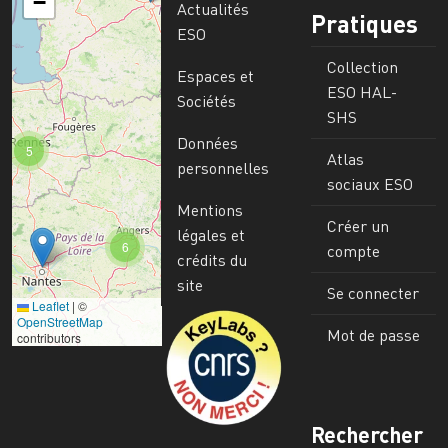
−
Actualités
Pratiques
ESO
Collection
Espaces et
ESO HAL-
Sociétés
SHS
Données
5
Atlas
personnelles
sociaux ESO
Mentions
Créer un
légales et
6
compte
crédits du
site
Se connecter
Leaflet
|
©
Image
OpenStreetMap
Mot de passe
contributors
Rechercher