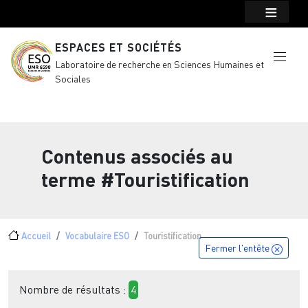
Menu top Header
Aller au contenu principal
ESPACES ET SOCIÉTÉS
Laboratoire de recherche en Sciences Humaines et
Sociales
Contenus associés au
terme
#Touristification
Fil d'Ariane
Accueil
Vocabulaire ESO
Touristification
Fermer l'entête
Nombre de résultats :
4