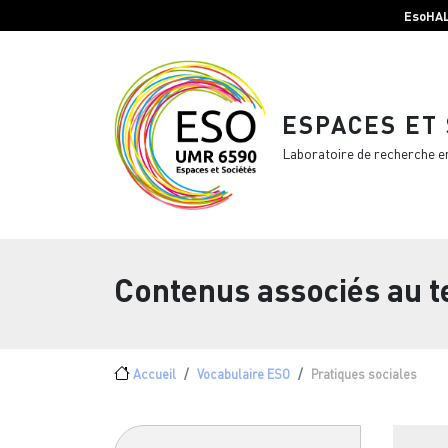
Menu top Header
Aller au contenu principal
EsoHA
ESPACES ET
Laboratoire de recherche e
Contenus associés au 
Fil d'Ariane
Accueil
Vocabulaire ESO
Pratiques sociales