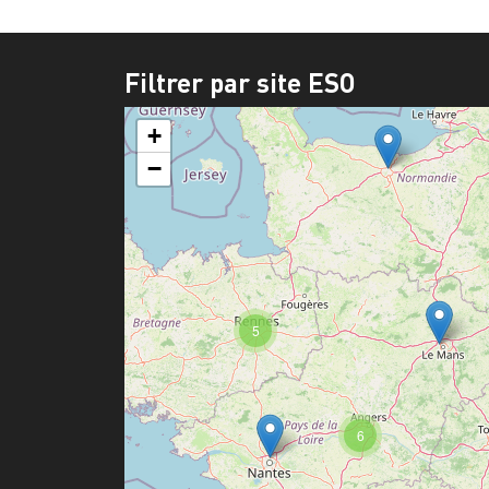
Filtrer par site ESO
+
−
5
6