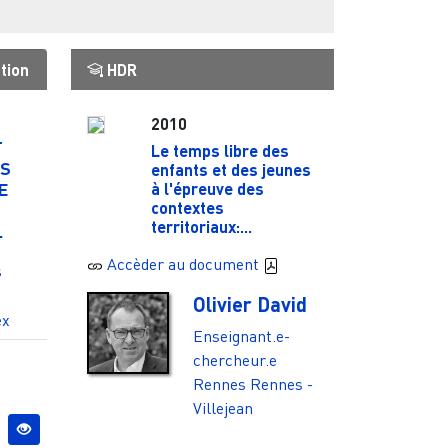
tion
HDR
2010
T
Le temps libre des
RS
enfants et des jeunes
E
à l'épreuve des
contextes
territoriaux:...
.
Accèder au document
s
Olivier David
ex
Enseignant.e-
chercheur.e
Rennes
Rennes -
Villejean