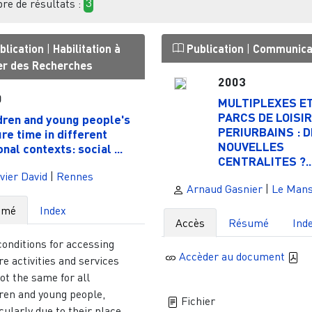
e de résultats :
3
blication
|
Habilitation à
Publication
|
Communica
ger des Recherches
2003
0
MULTIPLEXES E
PARCS DE LOISI
dren and young people's
PERIURBAINS : D
ure time in different
NOUVELLES
nal contexts: social ...
CENTRALITES ?..
vier David
|
Rennes
Arnaud Gasnier
|
Le Man
umé
Index
Accès
Résumé
Ind
onditions for accessing
Accèder au document
re activities and services
ot the same for all
dren and young people,
Fichier
cularly due to their place