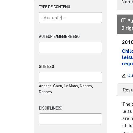
Nombr
TYPE DE CONTENU
Pu
Diri
AUTEUR.E/MEMBRE ESO
201
Chil
leis
regio
SITE ESO
Oli
Angers, Caen, Le Mans, Nantes,
Rés
Rennes
The c
DISCIPLINE(S)
leisu
are n
chil
parti