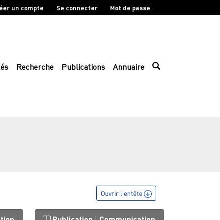
éer un compte
Se connecter
Mot de passe
tés
Recherche
Publications
Annuaire
Ouvrir l'entête
tion
Publication
|
Communication