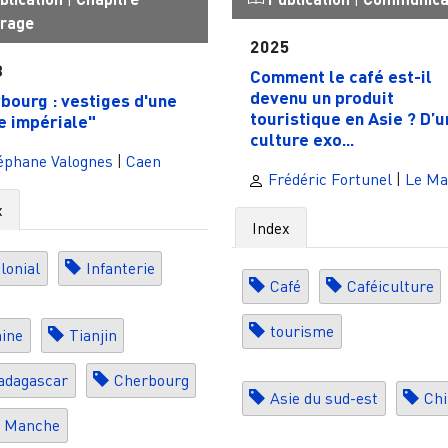
vrage
2025
3
Comment le café est-il
devenu un produit
bourg : vestiges d'une
touristique en Asie ? D’u
le impériale"
culture exo...
éphane Valognes
|
Caen
Frédéric Fortunel
|
Le Ma
x
Index
lonial
Infanterie
Café
Caféiculture
tourisme
ine
Tianjin
adagascar
Cherbourg
Asie du sud-est
Chi
a Manche