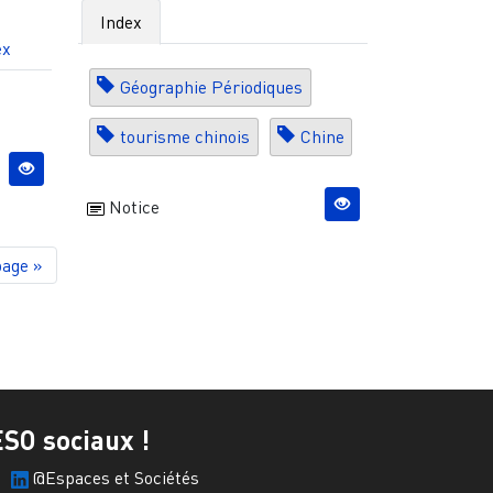
Index
ex
Géographie Périodiques
tourisme chinois
Chine
Notice
page
page »
ESO sociaux !
@Espaces et Sociétés