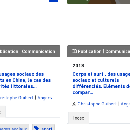
blication
|
Communication
Publication
|
Communica
1
2018
usages sociaux des
Corps et surf : des usag
ts en Chine, le cas des
sociaux et culturels
ités littorales...
différenciés. Eléments d
compar...
ristophe Guibert
|
Angers
Christophe Guibert
|
Ang
x
Index
ages sociaux
sport