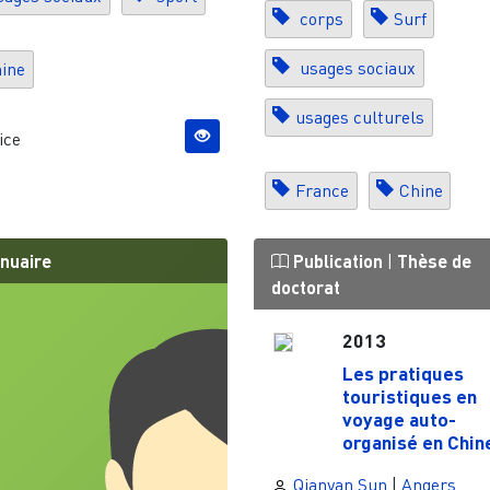
corps
Surf
usages sociaux
ine
usages culturels
ice
France
Chine
nuaire
Publication
|
Thèse de
doctorat
2013
Les pratiques
touristiques en
voyage auto-
organisé en Chin
Qianyan Sun
|
Angers