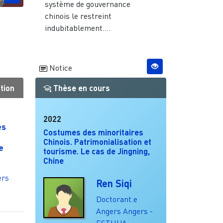
système de gouvernance
chinois le restreint
indubitablement....
Notice
tion
Thèse en cours
2022
es
Costumes des minoritaires
Chinois. Patrimonialisation et
e
tourisme. Le cas de Jingning,
Chine
ers
Ren Siqi
Doctorant.e
Angers
Angers -
ESTHUA