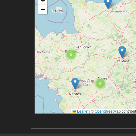
+
−
5
6
Leaflet
|
©
OpenStreetMap
contribu