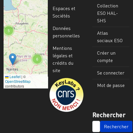
Collection
Espaces et
ESO HAL-
Sociétés
SHS
Données
5
Atlas
personnelles
sociaux ESO
Mentions
Créer un
légales et
6
compte
crédits du
site
Se connecter
Leaflet
|
©
Image
OpenStreetMap
Mot de passe
contributors
Rechercher
SEARCH