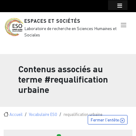
Menu top Header
Aller au contenu principal
ESPACES ET SOCIÉTÉS
Laboratoire de recherche en Sciences Humaines et
Sociales
Contenus associés au
terme
#requalification
urbaine
Fil d'Ariane
Accueil
Vocabulaire ESO
requalification urbaine
Fermer l'entête