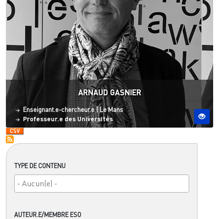
ARNAUD GASNIER
Statut
Site ESO
Enseignant.e-chercheur.e
|
Le Mans
Professeur.e des Universités
TYPE DE CONTENU
AUTEUR.E/MEMBRE ESO