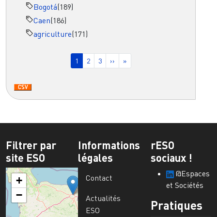
Bogotá
(189)
Caen
(186)
agriculture
(171)
Pagination
Page courante
Page
Page
Page suivante
Dernière page
1
2
3
››
»
Filtrer par
Informations
rESO
site ESO
légales
sociaux !
@Espaces
Contact
+
et Sociétés
−
Actualités
Pratiques
ESO