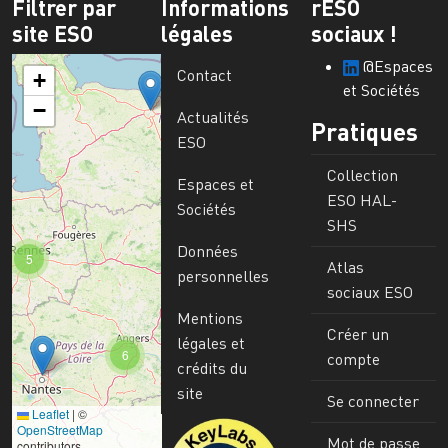
Filtrer par
Informations
rESO
site ESO
légales
sociaux !
@Espaces
Contact
+
et Sociétés
−
Actualités
Pratiques
ESO
Collection
Espaces et
ESO HAL-
Sociétés
SHS
Données
5
Atlas
personnelles
sociaux ESO
Mentions
Créer un
légales et
6
compte
crédits du
site
Se connecter
Leaflet
|
©
Image
OpenStreetMap
Mot de passe
contributors