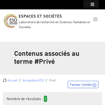
Menu top Header
Aller au contenu principal
ESPACES ET SOCIÉTÉS
Laboratoire de recherche en Sciences Humaines et
Sociales
Contenus associés au
terme
#Privé
Fil d'Ariane
Accueil
Vocabulaire ESO
Privé
Fermer l'entête
Nombre de résultats :
1