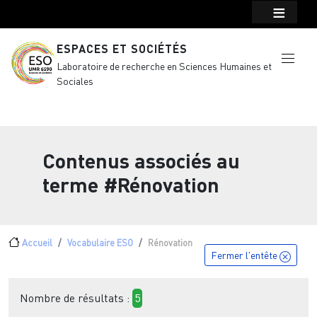
Menu top Header
Aller au contenu principal
ESPACES ET SOCIÉTÉS
Laboratoire de recherche en Sciences Humaines et
Sociales
Contenus associés au
terme
#Rénovation
Fil d'Ariane
Accueil
Vocabulaire ESO
Rénovation
Fermer l'entête
Nombre de résultats :
5