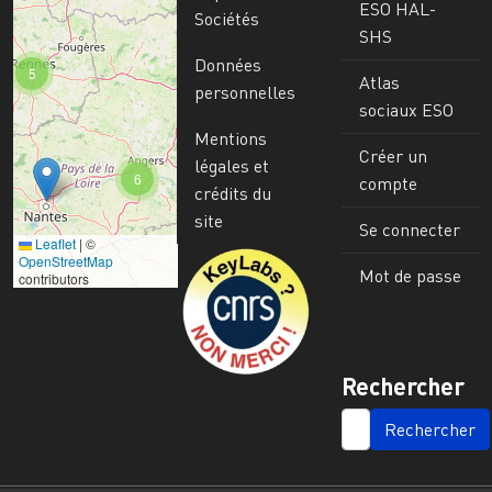
ESO HAL-
Sociétés
SHS
Données
5
Atlas
personnelles
sociaux ESO
Mentions
Créer un
légales et
6
compte
crédits du
site
Se connecter
Leaflet
|
©
Image
OpenStreetMap
Mot de passe
contributors
Rechercher
SEARCH