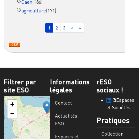
Caen
(186)
agriculture
(171)
Pagination
Page courante
Page
Page
Page suivante
Dernière page
1
2
3
››
»
Filtrer par
Informations
rESO
site ESO
légales
sociaux !
@Espaces
Contact
+
et Sociétés
−
Actualités
Pratiques
ESO
Collection
Espaces et