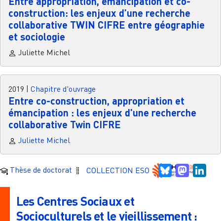
Entre appropriation, émancipation et co-
construction: les enjeux d’une recherche
collaborative TWIN CIFRE entre géographie
et sociologie
Juliette Michel
2019
|
Chapitre d'ouvrage
Entre co-construction, appropriation et
émancipation : les enjeux d'une recherche
collaborative Twin CIFRE
Juliette Michel
Bluesky
Mastodo
Link
Thèse de doctorat
COLLECTION ESO
Les Centres Sociaux et
Socioculturels et le vieillissement :