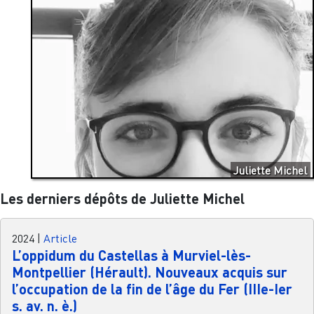
Juliette Michel
Les derniers dépôts de Juliette Michel
2024
|
Article
L’oppidum du Castellas à Murviel-lès-
Montpellier (Hérault). Nouveaux acquis sur
l’occupation de la fin de l’âge du Fer (IIIe-Ier
s. av. n. è.)