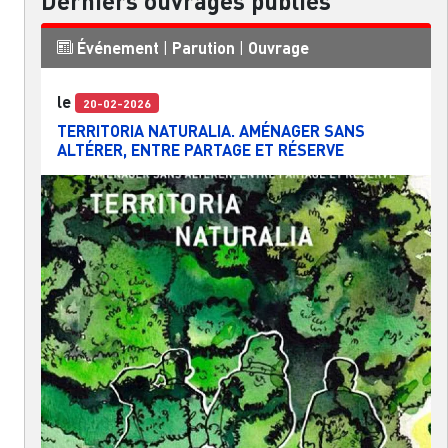
Derniers ouvrages publiés
Événement
|
Parution
|
Ouvrage
le
20-02-2026
TERRITORIA NATURALIA. AMÉNAGER SANS
ALTÉRER, ENTRE PARTAGE ET RÉSERVE