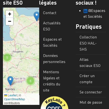
site ESO
légales
sociaux !
@Espaces
Contact
+
et Sociétés
−
Actualités
Pratiques
ESO
Collection
Espaces et
ESO HAL-
Sociétés
SHS
Données
5
Atlas
personnelles
sociaux ESO
Mentions
Créer un
légales et
6
compte
crédits du
site
Se connecter
Leaflet
|
©
Image
OpenStreetMap
Mot de passe
contributors