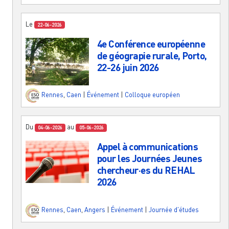
Le
22-06-2026
4e Conférence européenne
de géograpie rurale, Porto,
22-26 juin 2026
Rennes
,
Caen
|
Événement
|
Colloque européen
Du
au
04-06-2026
05-06-2026
Appel à communications
pour les Journées Jeunes
chercheur·es du REHAL
2026
Rennes
,
Caen
,
Angers
|
Événement
|
Journée d'études