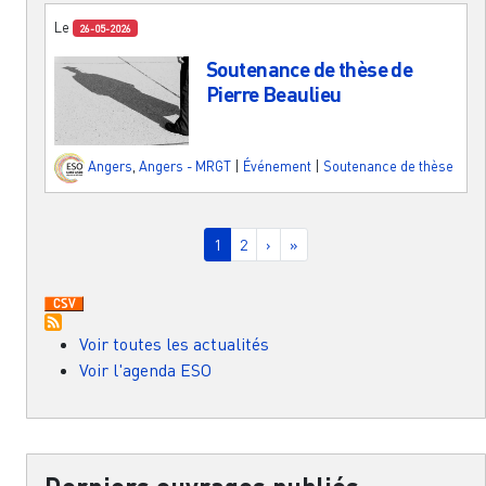
Le
26-05-2026
Soutenance de thèse de
Pierre Beaulieu
Angers
,
Angers - MRGT
|
Événement
|
Soutenance de thèse
Pagination
Page courante
Page
Page suivante
Dernière page
1
2
›
»
Voir toutes les actualités
Voir l'agenda ESO