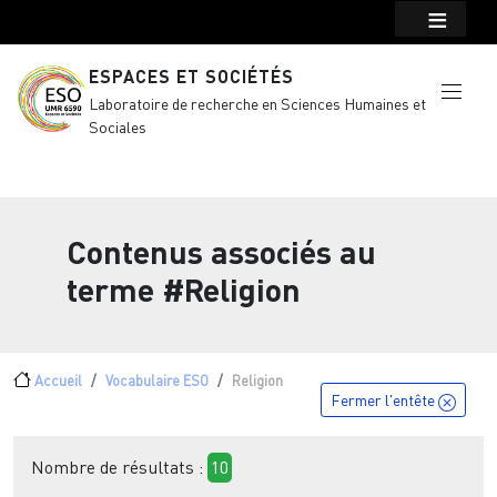
Menu top Header
Aller au contenu principal
ESPACES ET SOCIÉTÉS
Laboratoire de recherche en Sciences Humaines et
Sociales
Contenus associés au
terme
#Religion
Fil d'Ariane
Accueil
Vocabulaire ESO
Religion
Fermer l'entête
Nombre de résultats :
10