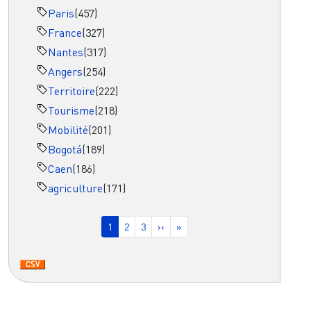
Paris
(457)
France
(327)
Nantes
(317)
Angers
(254)
Territoire
(222)
Tourisme
(218)
Mobilité
(201)
Bogotá
(189)
Caen
(186)
agriculture
(171)
Pagination
Page courante
Page
Page
Page suivante
Dernière page
1
2
3
››
»