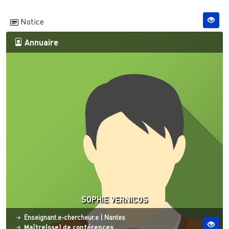
Notice
Annuaire
SOPHIE VERNICOS
Statut
Site ESO
Enseignant.e-chercheur.e
|
Nantes
Maître(sse) de conférences