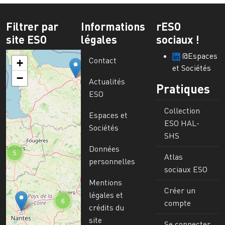
Filtrer par
Informations
rESO
site ESO
légales
sociaux !
@Espaces
Contact
+
et Sociétés
−
Actualités
Pratiques
ESO
Collection
Espaces et
ESO HAL-
Sociétés
SHS
Données
5
Atlas
personnelles
sociaux ESO
Mentions
Créer un
légales et
6
compte
crédits du
site
Se connecter