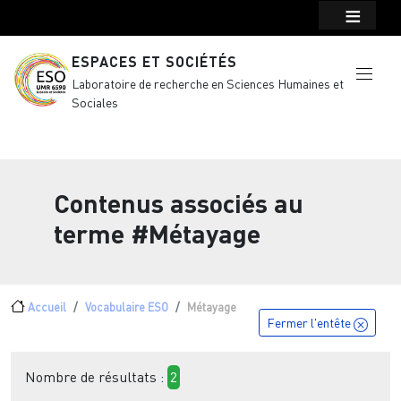
Menu top Header
Aller au contenu principal
ESPACES ET SOCIÉTÉS
Laboratoire de recherche en Sciences Humaines et
Sociales
Contenus associés au
terme
#Métayage
Fil d'Ariane
Accueil
Vocabulaire ESO
Métayage
Fermer l'entête
Nombre de résultats :
2