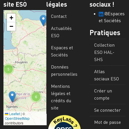
site ESO
légales
sociaux !
@Espaces
Contact
+
et Sociétés
−
Actualités
Pratiques
ESO
Collection
Espaces et
ESO HAL-
Sociétés
SHS
Données
5
Atlas
personnelles
sociaux ESO
Mentions
Créer un
légales et
6
compte
crédits du
site
Se connecter
Leaflet
|
©
Image
OpenStreetMap
Mot de passe
contributors