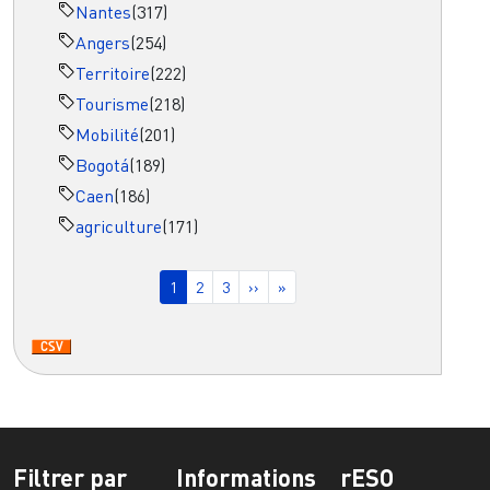
Nantes
(317)
Angers
(254)
Territoire
(222)
Tourisme
(218)
Mobilité
(201)
Bogotá
(189)
Caen
(186)
agriculture
(171)
Pagination
Page courante
Page
Page
Page suivante
Dernière page
1
2
3
››
»
Filtrer par
Informations
rESO