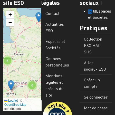
site ESO
légales
sociaux !
@Espaces
Contact
+
et Sociétés
−
Actualités
Pratiques
ESO
Collection
Espaces et
ESO HAL-
Sociétés
SHS
Données
5
Atlas
personnelles
sociaux ESO
Mentions
Créer un
légales et
6
compte
crédits du
site
Se connecter
Leaflet
|
©
Image
OpenStreetMap
Mot de passe
contributors