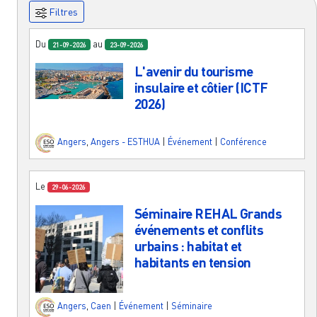
Filtres
Du
au
21-09-2026
23-09-2026
L'avenir du tourisme
insulaire et côtier (ICTF
2026)
Angers
,
Angers - ESTHUA
|
Événement
|
Conférence
Le
29-06-2026
Séminaire REHAL Grands
événements et conflits
urbains : habitat et
habitants en tension
Angers
,
Caen
|
Événement
|
Séminaire