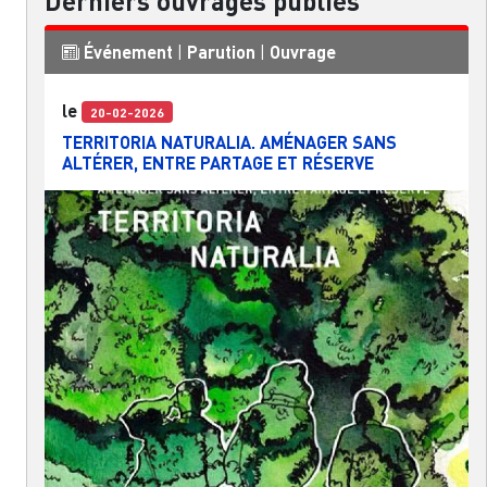
Derniers ouvrages publiés
Événement
|
Parution
|
Ouvrage
le
20-02-2026
TERRITORIA NATURALIA. AMÉNAGER SANS
ALTÉRER, ENTRE PARTAGE ET RÉSERVE