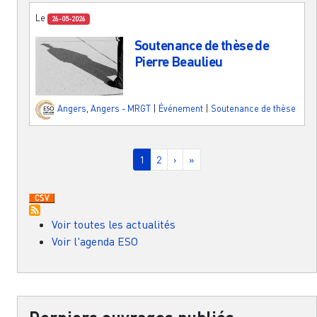
Le
26-05-2026
Soutenance de thèse de
Pierre Beaulieu
Angers
,
Angers - MRGT
|
Événement
|
Soutenance de thèse
Pagination
Page courante
Page
Page suivante
Dernière page
1
2
›
»
Voir toutes les actualités
Voir l'agenda ESO