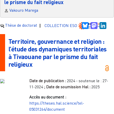
le prisme du fait religieux
Vakouro Marega
Bluesky
Mastodo
Link
Thèse de doctorat
COLLECTION ESO
Territoire, gouvernance et religion :
l’étude des dynamiques territoriales
à Tivaouane par le prisme du fait
religieux
Date de publication :
2024
- soutenue le :
27-
11-2024
; Date de soumission Hal :
2025
Accès au document :
https://theses.hal.science/tel-
05031264/document