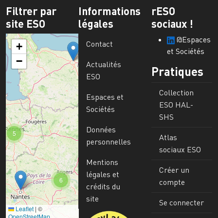
Filtrer par
Informations
rESO
site ESO
légales
sociaux !
@Espaces
Contact
+
et Sociétés
−
Actualités
Pratiques
ESO
Collection
Espaces et
ESO HAL-
Sociétés
SHS
Données
5
Atlas
personnelles
sociaux ESO
Mentions
Créer un
légales et
6
compte
crédits du
site
Se connecter
Leaflet
|
©
Image
OpenStreetMap