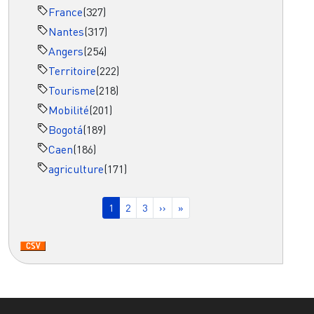
France
(327)
Nantes
(317)
Angers
(254)
Territoire
(222)
Tourisme
(218)
Mobilité
(201)
Bogotá
(189)
Caen
(186)
agriculture
(171)
Pagination
Page courante
Page
Page
Page suivante
Dernière page
1
2
3
››
»