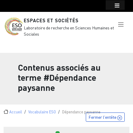
Menu top Header
Aller au contenu principal
ESPACES ET SOCIÉTÉS
Laboratoire de recherche en Sciences Humaines et
Sociales
Contenus associés au
terme
#Dépendance
paysanne
Fil d'Ariane
Accueil
Vocabulaire ESO
Dépendance paysanne
Fermer l'entête