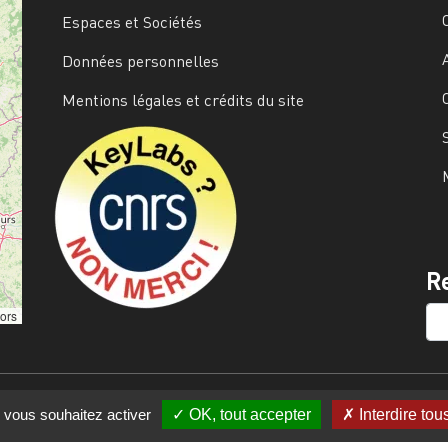
Espaces et Sociétés
Données personnelles
Mentions légales et crédits du site
Image
R
SE
tors
e vous souhaitez activer
OK, tout accepter
Interdire tou