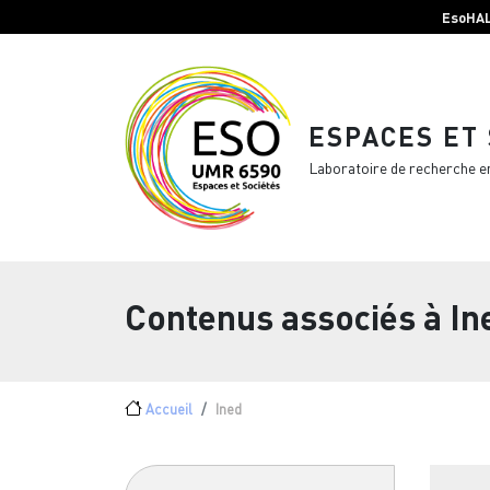
Menu top Header
Aller au contenu principal
EsoHA
ESPACES ET
Laboratoire de recherche e
Contenus associés à
In
Fil d'Ariane
Accueil
Ined