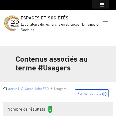
Menu top Header
Aller au contenu principal
ESPACES ET SOCIÉTÉS
Laboratoire de recherche en Sciences Humaines et
Sociales
Contenus associés au
terme
#Usagers
Fil d'Ariane
Accueil
Vocabulaire ESO
Usagers
Fermer l'entête
Nombre de résultats :
2