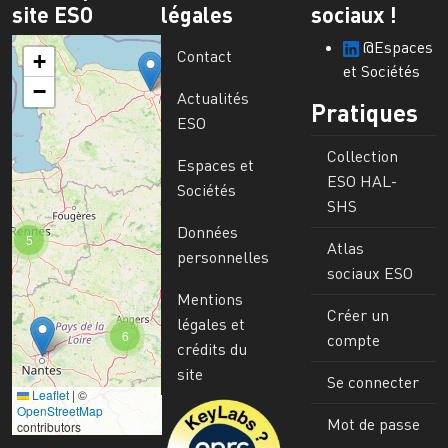
site ESO
légales
sociaux !
@Espaces
Contact
+
et Sociétés
−
Actualités
Pratiques
ESO
Collection
Espaces et
ESO HAL-
Sociétés
SHS
Données
5
Atlas
personnelles
sociaux ESO
Mentions
Créer un
légales et
6
compte
crédits du
site
Se connecter
Leaflet
|
©
Image
OpenStreetMap
Mot de passe
contributors