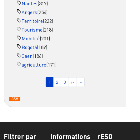
Nantes
(317)
Angers
(254)
Territoire
(222)
Tourisme
(218)
Mobilité
(201)
Bogotá
(189)
Caen
(186)
agriculture
(171)
Pagination
Page courante
Page
Page
Page suivante
Dernière page
1
2
3
››
»
Filtrer par
Informations
rESO