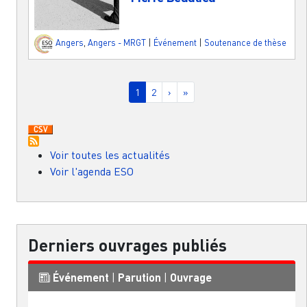
Angers
,
Angers - MRGT
|
Événement
|
Soutenance de thèse
Pagination
Page courante
Page
Page suivante
Dernière page
1
2
›
»
Voir toutes les actualités
Voir l'agenda ESO
Derniers ouvrages publiés
Événement
|
Parution
|
Ouvrage