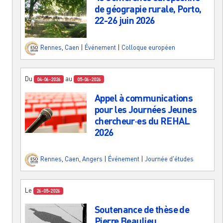
de géograpie rurale, Porto,
22-26 juin 2026
Rennes
,
Caen
|
Événement
|
Colloque européen
Du
au
04-06-2026
05-06-2026
Appel à communications
pour les Journées Jeunes
chercheur·es du REHAL
2026
Rennes
,
Caen
,
Angers
|
Événement
|
Journée d'études
Le
26-05-2026
Soutenance de thèse de
Pierre Beaulieu