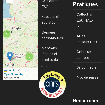
Actualités
Pratiques
ESO
Collection
Espaces et
ESO HAL-
Sociétés
SHS
Données
5
Atlas
personnelles
sociaux ESO
Mentions
Créer un
légales et
6
compte
crédits du
site
Se connecter
Leaflet
|
©
Image
OpenStreetMap
Mot de passe
contributors
Rechercher