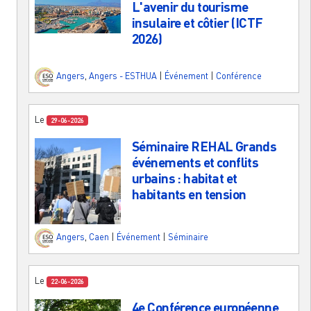
L'avenir du tourisme
insulaire et côtier (ICTF
2026)
Angers
,
Angers - ESTHUA
|
Événement
|
Conférence
Le
29-06-2026
Séminaire REHAL Grands
événements et conflits
urbains : habitat et
habitants en tension
Angers
,
Caen
|
Événement
|
Séminaire
Le
22-06-2026
4e Conférence européenne