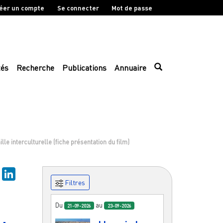
éer un compte
Se connecter
Mot de passe
tés
Recherche
Publications
Annuaire
le interculturelle (fiche présentation du film)
sky
Mastodon
LinkedIn
Filtres
Du
au
21-09-2026
23-09-2026