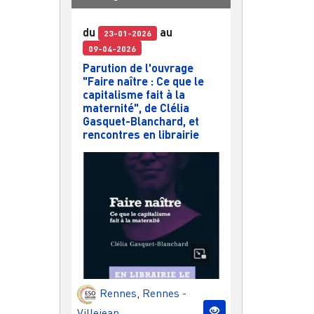
du
au
23-01-2026
09-04-2026
Parution de l'ouvrage
"Faire naître : Ce que le
capitalisme fait à la
maternité", de Clélia
Gasquet-Blanchard, et
rencontres en librairie
Rennes
,
Rennes -
Villejean