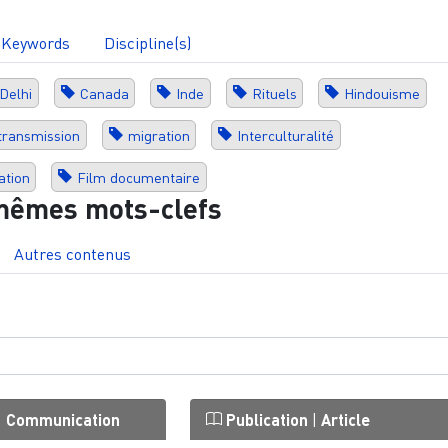
Keywords
Discipline(s)
Delhi
Canada
Inde
Rituels
Hindouisme
transmission
migration
Interculturalité
ation
Film documentaire
mêmes mots-clefs
Autres contenus
|
Communication
Publication
|
Article