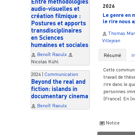
Entre méthodologies
2026
audio-visuelles et
Le genre en m
création filmique :
le rire nous 
Postures et apports
transdisciplinaires
Thomas Mar
en Sciences
Villejean
humaines et sociales
Benoît Raoulx
Résumé
I
Nicolas Kühl
Cette communic
2024
|
Communication
travail de thès
Beyond the real and
rire dans le qu
fiction: islands in
personnes imm
documentary cinema
(France). En (no
Benoît Raoulx
Notice