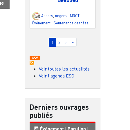
ge
Angers
,
Angers - MRGT
|
Événement
|
Soutenance de thèse
Pagination
Page courante
Page
Page suivante
Dernière page
1
2
›
»
Voir toutes les actualités
Voir l'agenda ESO
.
Derniers ouvrages
i
publiés
Événement
|
Parution
|