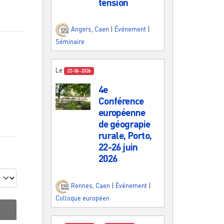
tension
Angers
,
Caen
|
Événement
|
Séminaire
Le
22-06-2026
4e
Conférence
européenne
de géograpie
rurale, Porto,
22-26 juin
2026
Rennes
,
Caen
|
Événement
|
Colloque européen