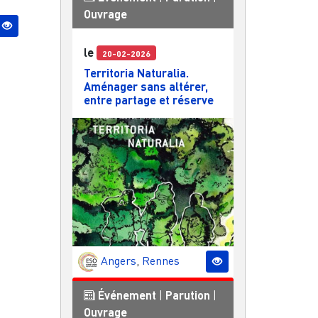
Ouvrage
le
20-02-2026
Territoria Naturalia.
Aménager sans altérer,
entre partage et réserve
Angers
,
Rennes
Événement
|
Parution
|
Ouvrage