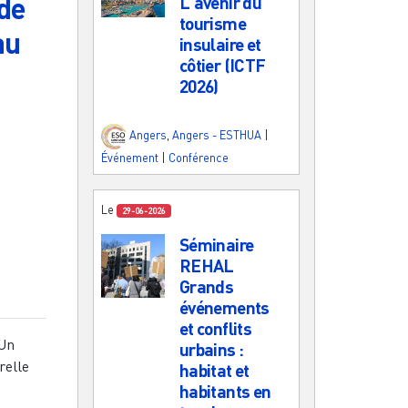
 de
L'avenir du
tourisme
au
insulaire et
côtier (ICTF
2026)
Angers
,
Angers - ESTHUA
|
Événement
|
Conférence
Le
29-06-2026
Séminaire
REHAL
Grands
événements
et conflits
 Un
urbains :
relle
habitat et
habitants en