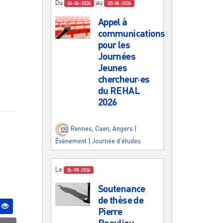
Du
au
04-06-2026
05-06-2026
Appel à
communications
pour les
Journées
Jeunes
chercheur·es
du REHAL
2026
Rennes
,
Caen
,
Angers
|
Événement
|
Journée d'études
Le
26-05-2026
Soutenance
de thèse de
Pierre
Beaulieu