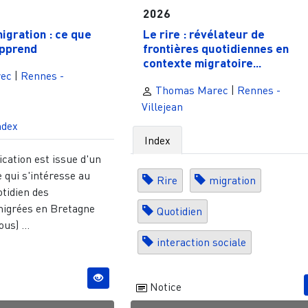
2026
igration : ce que
Le rire : révélateur de
apprend
frontières quotidiennes en
contexte migratoire...
ec
|
Rennes -
Thomas Marec
|
Rennes -
Villejean
ndex
Index
ation est issue d'un
e qui s'intéresse au
Rire
migration
otidien des
igrées en Bretagne
Quotidien
us) ...
interaction sociale
Notice