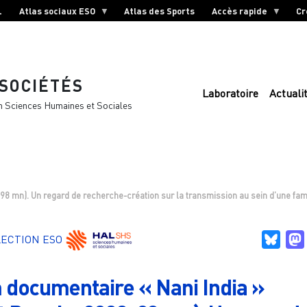
L
Atlas sociaux ESO
Atlas des Sports
Accès rapide
Cr
 SOCIÉTÉS
Laboratoire
Actuali
n Sciences Humaines et Sociales
 98 mn). Un regard de recherche-création sur la transmission au sein d’une famil
Blue
LECTION ESO
m documentaire « Nani India »