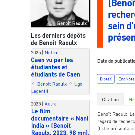
(Benoî
recher
sein d’
Benoît Raoulx
présen
Les derniers dépôts
de Benoît Raoulx
2025
|
Notice
Caen vu par les
Date de publicati
étudiantes et
étudiants de Caen
BibteX
EndNote
Benoît Raoulx
Ugo
Legentil
Citation
Ré
2025
|
Autre
Le film
Benoît Raoulx. Le
documentaire « Nani
regard de recherc
India » (Benoît
(fiche présentatio
Raoulx, 2023, 98 mn).