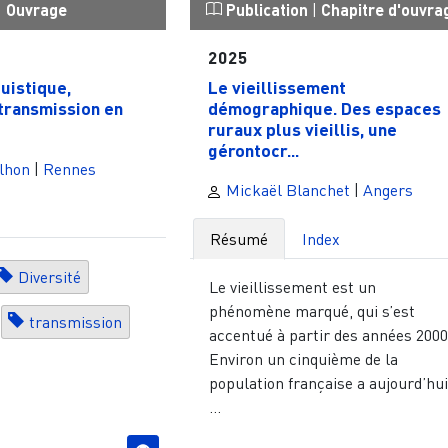
|
Ouvrage
Publication
|
Chapitre d'ouvra
2025
guistique,
Le vieillissement
transmission en
démographique. Des espaces
ruraux plus vieillis, une
gérontocr...
lhon
|
Rennes
Mickaël Blanchet
|
Angers
Résumé
Index
Diversité
Le vieillissement est un
phénomène marqué, qui s’est
transmission
accentué à partir des années 2000
Environ un cinquième de la
population française a aujourd’hu
...