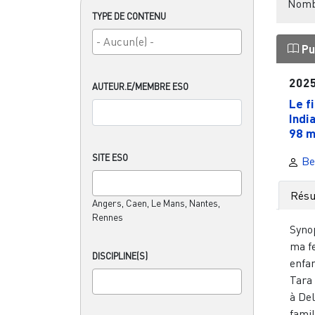
Nombr
TYPE DE CONTENU
Pu
202
AUTEUR.E/MEMBRE ESO
Le f
Indi
98 mn
SITE ESO
Be
Rés
Angers, Caen, Le Mans, Nantes,
Rennes
Syno
ma f
DISCIPLINE(S)
enfa
Tara
à Del
famil