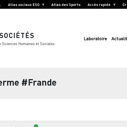
L
Atlas sociaux ESO
Atlas des Sports
Accès rapide
Cr
 SOCIÉTÉS
Laboratoire
Actuali
n Sciences Humaines et Sociales
terme
#Frande