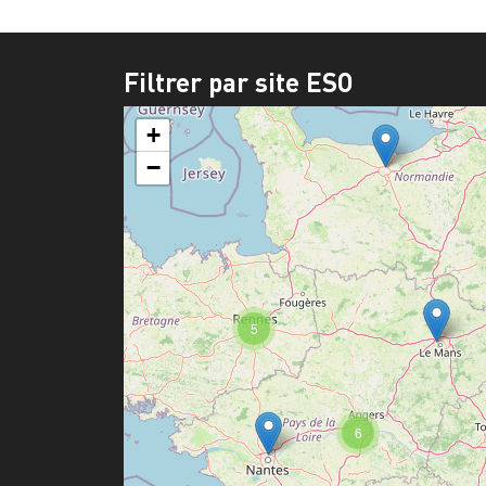
Filtrer par site ESO
+
−
5
6