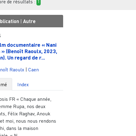
e de résultats :
1
blication
|
Autre
5
ilm documentaire « Nani
a » (Benoît Raoulx, 2023,
). Un regard de r...
noît Raoulx
|
Caen
umé
Index
psis FR « Chaque année,
emme Rupa, nos deux
nts, Félix Raghav, Anouk
 et moi, nous nous rendons
hi, dans la maison
iale. « N...