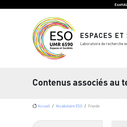
Menu top Header
Aller au contenu principal
EsoHA
ESPACES ET
Laboratoire de recherche e
Contenus associés au 
Fil d'Ariane
Accueil
Vocabulaire ESO
Frande