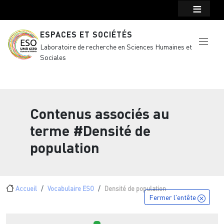
Menu top Header
Aller au contenu principal
ESPACES ET SOCIÉTÉS
Laboratoire de recherche en Sciences Humaines et
Sociales
Contenus associés au
terme
#Densité de
population
Fil d'Ariane
Accueil
Vocabulaire ESO
Densité de population
Fermer l'entête