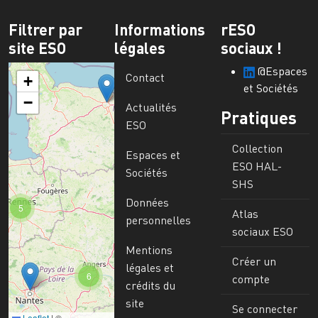
Filtrer par
Informations
rESO
site ESO
légales
sociaux !
@Espaces
Contact
+
et Sociétés
−
Actualités
Pratiques
ESO
Collection
Espaces et
ESO HAL-
Sociétés
SHS
Données
5
Atlas
personnelles
sociaux ESO
Mentions
Créer un
légales et
6
compte
crédits du
site
Se connecter
Leaflet
|
©