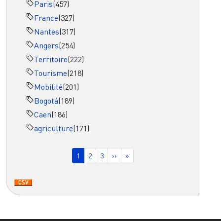
Paris
(457)
France
(327)
Nantes
(317)
Angers
(254)
Territoire
(222)
Tourisme
(218)
Mobilité
(201)
Bogotá
(189)
Caen
(186)
agriculture
(171)
Pagination
Page courante
Page
Page
Page suivante
Dernière page
1
2
3
››
»