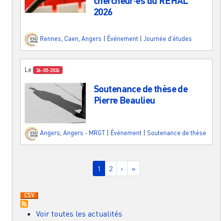
chercheur·es du REHAL
2026
Rennes
,
Caen
,
Angers
|
Événement
|
Journée d'études
Le
26-05-2026
Soutenance de thèse de
Pierre Beaulieu
Angers
,
Angers - MRGT
|
Événement
|
Soutenance de thèse
Pagination
Page courante
Page
Page suivante
Dernière page
1
2
›
»
Voir toutes les actualités