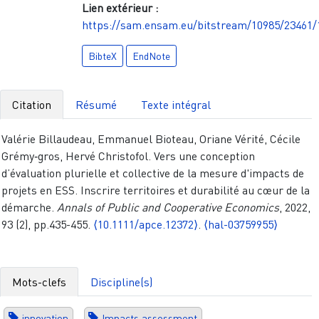
Lien extérieur :
https://sam.ensam.eu/bitstream/10985/234
BibteX
EndNote
Citation
Résumé
Texte intégral
Valérie Billaudeau, Emmanuel Bioteau, Oriane Vérité, Cécile
Grémy‐gros, Hervé Christofol. Vers une conception
d’évaluation plurielle et collective de la mesure d'impacts de
projets en ESS. Inscrire territoires et durabilité au cœur de la
démarche.
Annals of Public and Cooperative Economics
, 2022,
93 (2), pp.435-455.
⟨10.1111/apce.12372⟩
.
⟨hal-03759955⟩
Mots-clefs
Discipline(s)
innovation
Impacts assessment