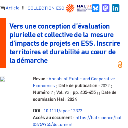
Bluesky
Mastodo
Link
Article
COLLECTION ESO
Vers une conception d’évaluation
plurielle et collective de la mesure
d'impacts de projets en ESS. Inscrire
territoires et durabilité au cœur de
la démarche
Revue :
Annals of Public and Cooperative
Economics
;
Date de publication :
2022
;
Numéro
2
;
Vol.
93
;
pp.
435-455
;
; Date de
soumission Hal :
2024
DOI
:
10.1111/apce.12372
Accès au document :
https://hal.science/hal-
03759955/document