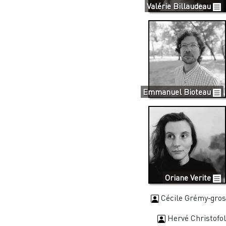
Valérie Billaudeau
Emmanuel Bioteau
Oriane Verite
Cécile Grémy‐gros
Hervé Christofol