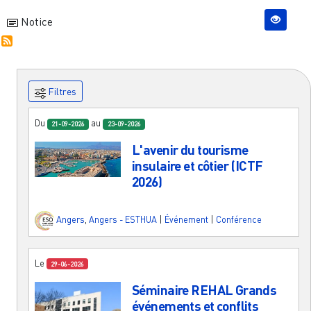
Notice
Filtres
Du
au
21-09-2026
23-09-2026
L'avenir du tourisme
insulaire et côtier (ICTF
2026)
Angers
,
Angers - ESTHUA
|
Événement
|
Conférence
Le
29-06-2026
Séminaire REHAL Grands
événements et conflits