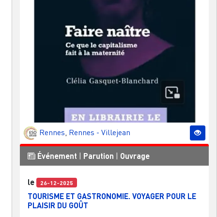
Rennes
,
Rennes - Villejean
Événement
|
Parution
|
Ouvrage
le
26-12-2025
TOURISME ET GASTRONOMIE. VOYAGER POUR LE
PLAISIR DU GOÛT