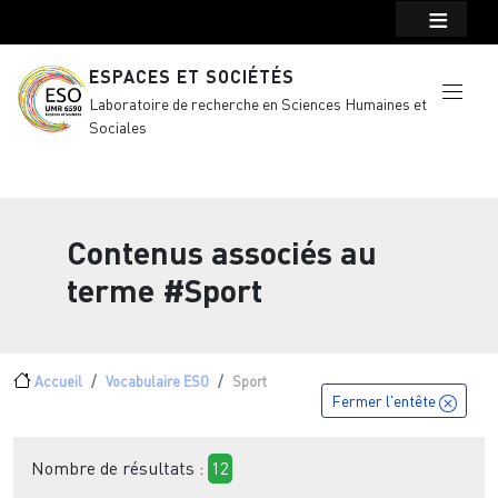
Menu top Header
Aller au contenu principal
ESPACES ET SOCIÉTÉS
Laboratoire de recherche en Sciences Humaines et
Sociales
Contenus associés au
terme
#Sport
Fil d'Ariane
Accueil
Vocabulaire ESO
Sport
Fermer l'entête
Nombre de résultats :
12