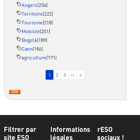
Angers
(254)
Territoire
(222)
Tourisme
(218)
Mobilité
(201)
Bogotá
(189)
Caen
(186)
agriculture
(171)
Pagination
Page courante
Page
Page
Page suivante
Dernière page
1
2
3
››
»
Filtrer par
Informations
rESO
site ESO
légales
sociaux !