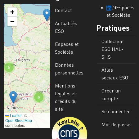
@Espaces
Contact
+
et Sociétés
−
Actualités
Pratiques
ESO
Collection
Espaces et
ESO HAL-
Sociétés
SHS
Données
5
Atlas
personnelles
sociaux ESO
Mentions
Créer un
légales et
6
compte
crédits du
site
Se connecter
Leaflet
|
©
Image
OpenStreetMap
Mot de passe
contributors