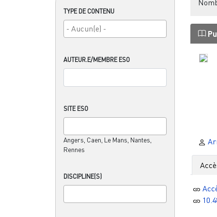
Nombr
TYPE DE CONTENU
Pu
AUTEUR.E/MEMBRE ESO
SITE ESO
Angers, Caen, Le Mans, Nantes,
Ar
Rennes
Accè
DISCIPLINE(S)
Acc
10.