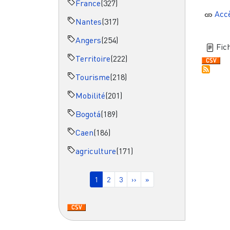
France
(327)
Acc
Nantes
(317)
Angers
(254)
Fich
Territoire
(222)
Tourisme
(218)
Mobilité
(201)
Bogotá
(189)
Caen
(186)
agriculture
(171)
Pagination
Page courante
Page
Page
Page suivante
Dernière page
1
2
3
››
»