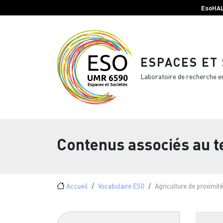
Menu top Header
Aller au contenu principal
EsoHA
ESPACES ET
Laboratoire de recherche e
Contenus associés au 
Fil d'Ariane
Accueil
Vocabulaire ESO
Agriculture de proximité