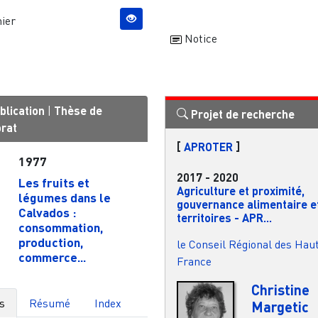
ier
Notice
blication
|
Thèse de
Projet de recherche
orat
[
APROTER
]
1977
2017
-
2020
Les fruits et
Agriculture et proximité,
légumes dans le
gouvernance alimentaire e
Calvados :
territoires - APR...
consommation,
production,
le Conseil Régional des Hau
commerce...
France
Christine
s
Résumé
Index
Margetic