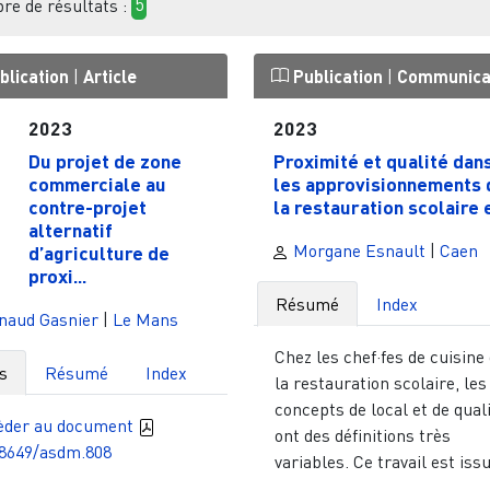
e de résultats :
5
blication
|
Article
Publication
|
Communica
2023
2023
Du projet de zone
Proximité et qualité dan
commerciale au
les approvisionnements 
contre-projet
la restauration scolaire en
alternatif
Morgane Esnault
|
Caen
d’agriculture de
proxi...
Résumé
Index
naud Gasnier
|
Le Mans
Chez les chef·fes de cuisine
s
Résumé
Index
la restauration scolaire, les
concepts de local et de qual
èder au document
ont des définitions très
48649/asdm.808
variables. Ce travail est issu 