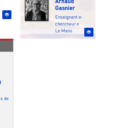
Arnaud
Gasnier
Enseignant.e-
chercheur.e
Le Mans
t
ts de