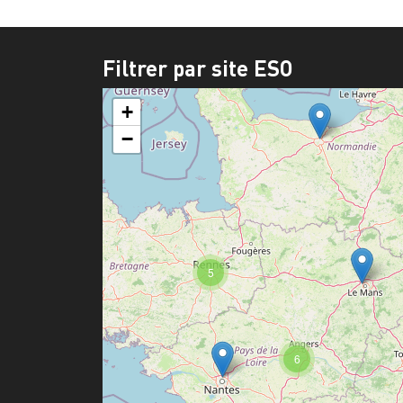
Filtrer par site ESO
+
−
5
6