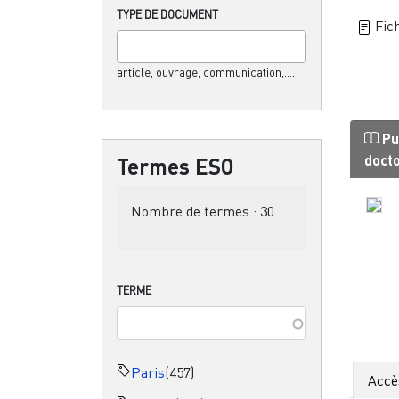
TYPE DE DOCUMENT
Fich
article, ouvrage, communication,....
Pu
doct
Termes ESO
Nombre de termes :
30
TERME
Paris
(457)
Accè