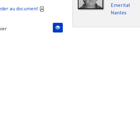
Emeritat
èder au document
Nantes
ier