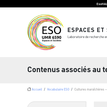
Menu top Header
Aller au contenu principal
EsoHA
ESPACES ET
Laboratoire de recherche e
Contenus associés au 
Fil d'Ariane
Accueil
Vocabulaire ESO
Cultures maraîchères -