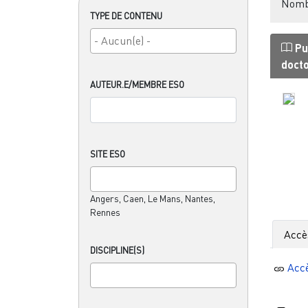
Nombr
TYPE DE CONTENU
Pu
doct
AUTEUR.E/MEMBRE ESO
SITE ESO
Angers, Caen, Le Mans, Nantes,
Rennes
Accè
DISCIPLINE(S)
Acc