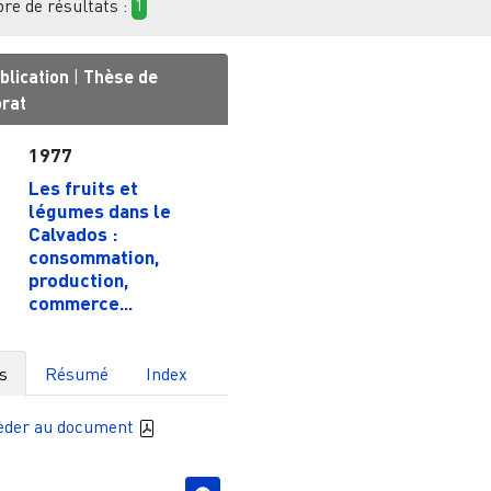
e de résultats :
1
blication
|
Thèse de
orat
1977
Les fruits et
légumes dans le
Calvados :
consommation,
production,
commerce...
s
Résumé
Index
èder au document