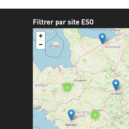
Filtrer par site ESO
+
−
5
6