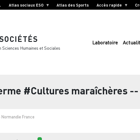
L
Atlas sociaux ESO
Atlas des Sports
Accès rapide
Cr
 SOCIÉTÉS
Laboratoire
Actuali
n Sciences Humaines et Sociales
terme
#Cultures maraîchères -
- Normandie France