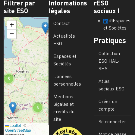
Filtrer par
Informations
rESO
site ESO
légales
sociaux !
@Espaces
Contact
+
et Sociétés
−
Actualités
Pratiques
ESO
Collection
Espaces et
ESO HAL-
Sociétés
SHS
Données
5
Atlas
personnelles
sociaux ESO
Mentions
Créer un
légales et
6
compte
crédits du
site
Se connecter
Leaflet
|
©
Image
OpenStreetMap
Mot de passe
contributors