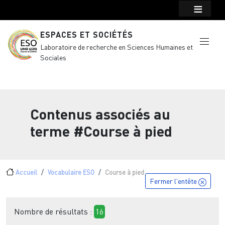
Menu top Header
Aller au contenu principal
ESPACES ET SOCIÉTÉS
Laboratoire de recherche en Sciences Humaines et
Sociales
Contenus associés au
terme
#Course à pied
Fil d'Ariane
Accueil
Vocabulaire ESO
Course à pied
Fermer l'entête
Nombre de résultats :
16