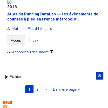
2018
Atlas du Running DataLab — les évènements de
courses à pied en France métropolit...
Mathilde Plard
|
Angers
Accès
Index
Accèder au document
Fichier
Pagination
Page courante
Page
Page suivante
Dernière page
1
2
››
Dernière page »