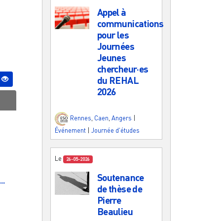
Appel à
communications
pour les
Journées
Jeunes
chercheur·es
du REHAL
2026
Rennes
,
Caen
,
Angers
|
Événement
|
Journée d'études
Le
26-05-2026
Soutenance
..
de thèse de
Pierre
Beaulieu