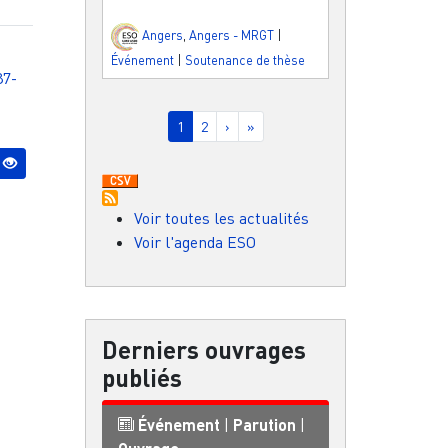
Angers
,
Angers - MRGT
|
Événement
|
Soutenance de thèse
87-
Pagination
Page courante
Page
Page suivante
Dernière page
1
2
›
»
Voir toutes les actualités
Voir l'agenda ESO
Derniers ouvrages
publiés
Événement
|
Parution
|