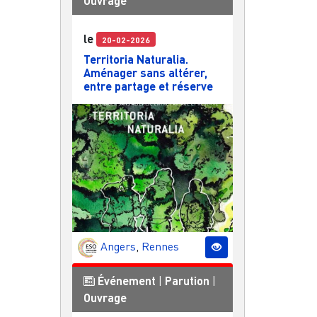
Ouvrage
le
20-02-2026
Territoria Naturalia.
Aménager sans altérer,
entre partage et réserve
Angers
,
Rennes
Événement
|
Parution
|
Ouvrage