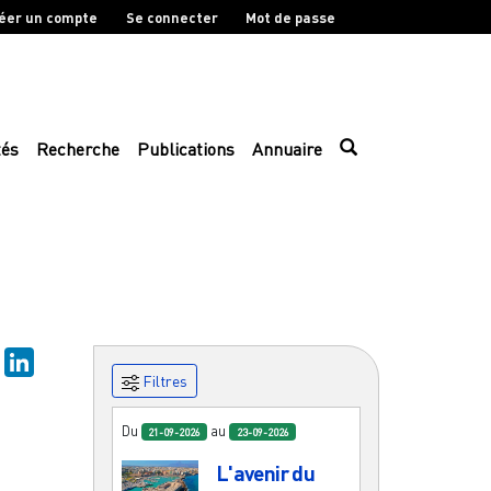
éer un compte
Se connecter
Mot de passe
tés
Recherche
Publications
Annuaire
sky
Mastodon
LinkedIn
Filtres
Du
au
21-09-2026
23-09-2026
L'avenir du