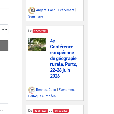
Angers
,
Caen
|
Événement
|
Séminaire
Le
22-06-2026
4e
Conférence
européenne
de géograpie
rurale, Porto,
22-26 juin
2026
Rennes
,
Caen
|
Événement
|
Colloque européen
nt
Du
au
04-06-2026
05-06-2026