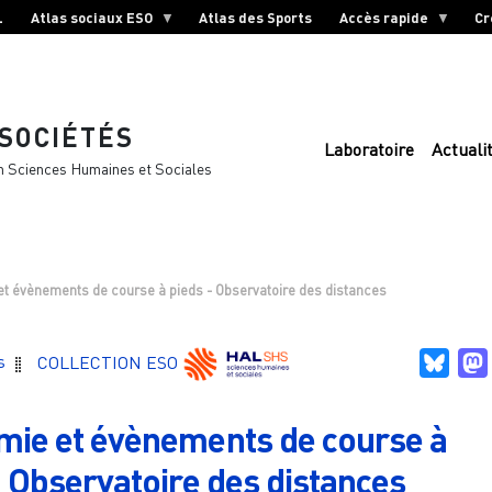
L
Atlas sociaux ESO
Atlas des Sports
Accès rapide
Cr
 SOCIÉTÉS
Laboratoire
Actuali
n Sciences Humaines et Sociales
t évènements de course à pieds - Observatoire des distances
Blue
s
COLLECTION ESO
ie et évènements de course à
- Observatoire des distances