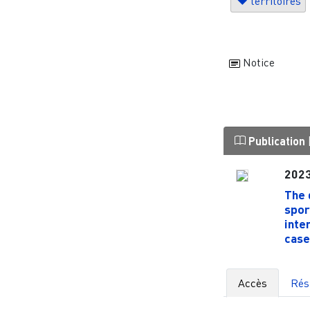
territoires
Notice
Publication
202
The 
spor
inte
case
Accès
Ré