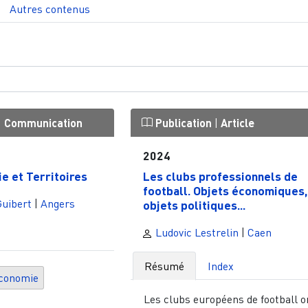
Autres contenus
|
Communication
Publication
|
Article
2024
e et Territoires
Les clubs professionnels de
football. Objets économiques,
Guibert
|
Angers
objets politiques...
Ludovic Lestrelin
|
Caen
Résumé
Index
conomie
Les clubs européens de football o