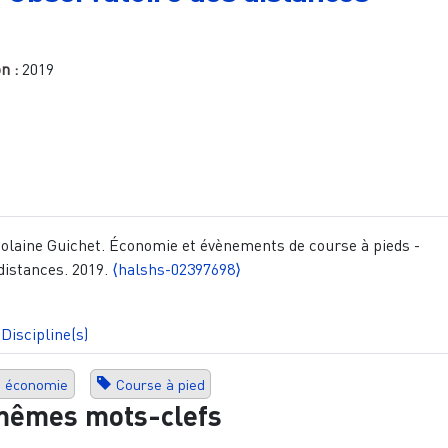
on :
2019
iolaine Guichet. Économie et évènements de course à pieds -
distances. 2019.
⟨halshs-02397698⟩
Discipline(s)
économie
Course à pied
mêmes mots-clefs