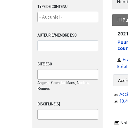
Nombr
TYPE DE CONTENU
Pu
202
AUTEUR.E/MEMBRE ESO
Pour
cour
Fr
SITE ESO
Stéph
Accè
Angers, Caen, Le Mans, Nantes,
Rennes
Acc
10.4
DISCIPLINE(S)
Noti