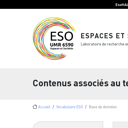
Menu top Header
Aller au contenu principal
EsoHA
ESPACES ET
Laboratoire de recherche e
Contenus associés au 
Fil d'Ariane
Accueil
Vocabulaire ESO
Base de données