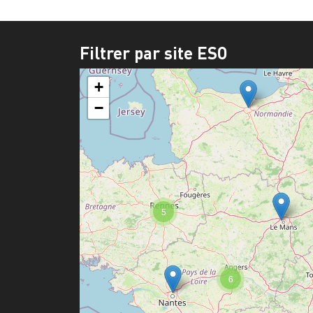
Filtrer par site ESO
+
−
5
6