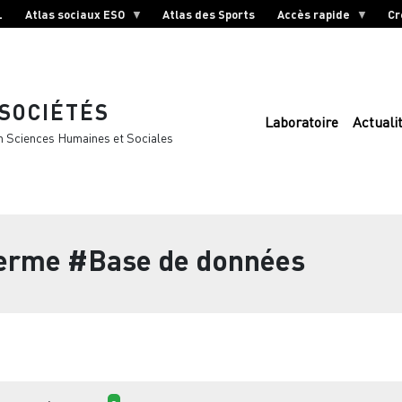
L
Atlas sociaux ESO
Atlas des Sports
Accès rapide
Cr
 SOCIÉTÉS
Laboratoire
Actuali
n Sciences Humaines et Sociales
terme
#Base de données