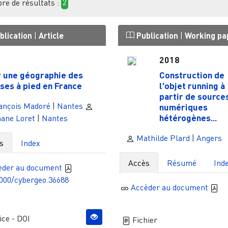
e de résultats :
2
blication
|
Article
Publication
|
Working pa
1
2018
 une géographie des
Construction de
ses à pied en France
l'objet running à
partir de source
ançois Madoré
|
Nantes
numériques
hétérogènes...
ane Loret
|
Nantes
Mathilde Plard
|
Angers
s
Index
Accès
Résumé
Ind
èder au document
000/cybergeo.36688
Accèder au document
ce - DOI
Fichier