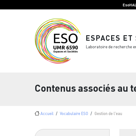
Menu top Header
Aller au contenu principal
EsoHA
ESPACES ET
Laboratoire de recherche e
Contenus associés au 
Fil d'Ariane
Accueil
Vocabulaire ESO
Gestion de l'eau