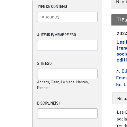
Nombr
TYPE DE CONTENU
Pu
202
AUTEUR.E/MEMBRE ESO
Les 
fran
soci
édit
SITE ESO
Eli
Emma
Angers, Caen, Le Mans, Nantes,
Guil
Rennes
Rés
DISCIPLINE(S)
Les 
socia
rend