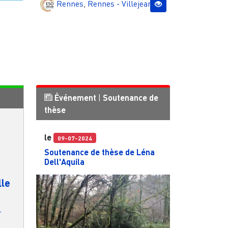
Rennes
,
Rennes - Villejean
Événement
|
Soutenance de
thèse
le
09-07-2024
Soutenance de thèse de Léna
Dell'Aquila
le
-