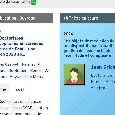
e de résultats :
17
blication
|
Ouvrage
Thèse en cours
4
2024
Doctoriales
Les objets de médiation d
cophones en sciences
les dispositifs participatif
ales de l’eau : une
gestion de l’eau ˸ Articuler
ion 2023 so...
incertitude et complexité
as Ganivet
|
Rennes
Jean Bric
nuelle Hellier
|
Rennes
Doctorant.e
laume Paysant
|
Le Mans
Rennes
Renn
Villejean
umé
Index
Doctoriales en sciences
les de l’eau (DSSE) sont un
ez-vous incontournable