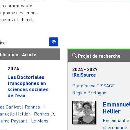
 la communauté
cophone des jeunes
heurs et cherch...
ice
blication
|
Article
Projet de recherche
2024
2024
-
2027
(Re)Source
Les Doctoriales
francophones en
Plateforme TISSAGE
sciences sociales
Région Bretagne
de l’eau
Emmanuel
as Ganivet
|
Rennes
Hellier
nuelle Hellier
|
Rennes
Enseignant.e
laume Paysant
|
Le Mans
chercheur.e