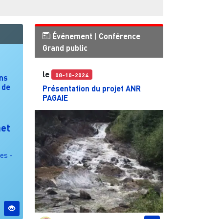
Événement
|
Conférence
Grand public
le
08-10-2024
ans
s de
Présentation du projet ANR
PAGAIE
het
es -