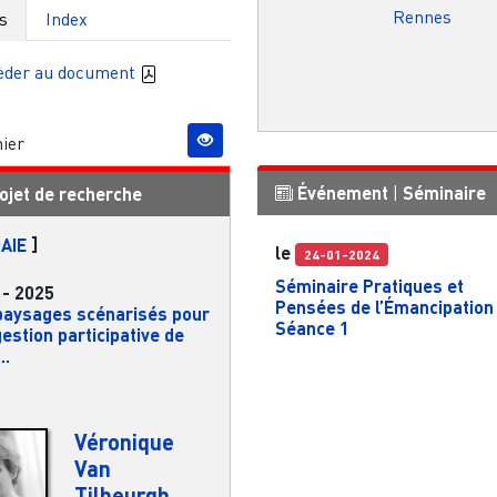
Rennes
s
Index
èder au document
ier
Événement
|
Séminaire
ojet de recherche
AIE
]
le
24-01-2024
Séminaire Pratiques et
-
2025
Pensées de l’Émancipation
paysages scénarisés pour
Séance 1
estion participative de
..
Véronique
Van
Tilbeurgh