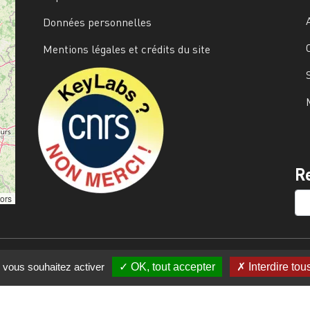
Données personnelles
Mentions légales et crédits du site
Image
R
SE
tors
e vous souhaitez activer
OK, tout accepter
Interdire tou