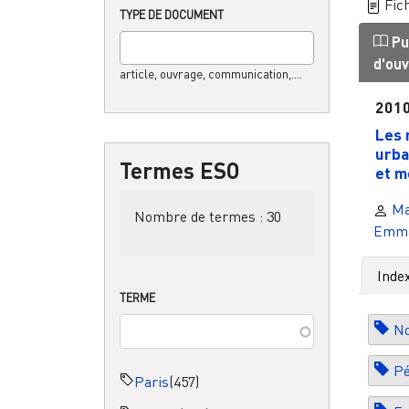
Fich
TYPE DE DOCUMENT
Pu
d'ou
article, ouvrage, communication,....
201
Les 
urba
Termes ESO
et mo
Ma
Nombre de termes :
30
Emma
Inde
TERME
No
Pé
Paris
(457)