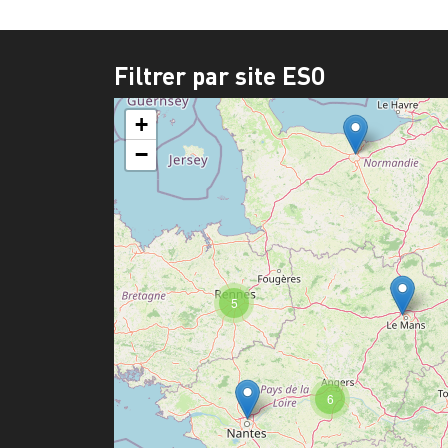
Filtrer par site ESO
+
−
5
6