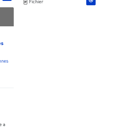
Fichier
es
nnes
e
e a