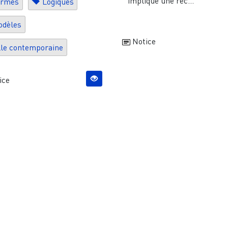
impliqué une rec...
ormes
Logiques
odèles
Notice
lle contemporaine
ice