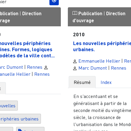
ier
blication
|
Direction
Publication
|
Direction
vrage
d'ouvrage
0
2010
nouvelles périphéries
Les nouvelles périphéri
ines. Formes, logiques
urbaines.
dèles de la ville cont...
Emmanuelle Hellier
|
Re
rc Dumont
|
Rennes
Marc Dumont
|
Rennes
nuelle Hellier
|
Rennes
Résumé
Index
x
En s'accentuant et se
généralisant à partir de la
uvelles
seconde moitié du vingtièm
siècle, la croissance de
riphéries urbaines
l'urbanisation dans le Mond