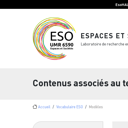
Menu top Header
Aller au contenu principal
EsoHA
ESPACES ET
Laboratoire de recherche e
Contenus associés au 
Fil d'Ariane
Accueil
Vocabulaire ESO
Modèles