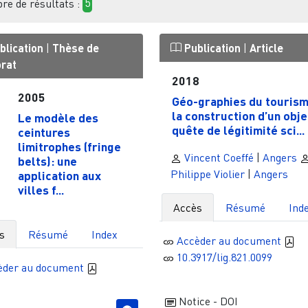
e de résultats :
5
blication
|
Thèse de
Publication
|
Article
orat
2018
2005
Géo-graphies du tourism
la construction d’un obje
Le modèle des
quête de légitimité sci...
ceintures
limitrophes (fringe
Vincent Coeffé
|
Angers
belts): une
Philippe Violier
|
Angers
application aux
villes f...
Accès
Résumé
Ind
s
Résumé
Index
Accèder au document
10.3917/lig.821.0099
èder au document
Notice - DOI