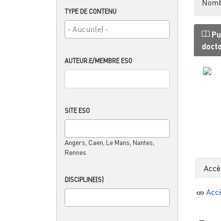
Nombr
TYPE DE CONTENU
Pu
doct
AUTEUR.E/MEMBRE ESO
SITE ESO
Angers, Caen, Le Mans, Nantes,
Rennes
Accè
DISCIPLINE(S)
Acc