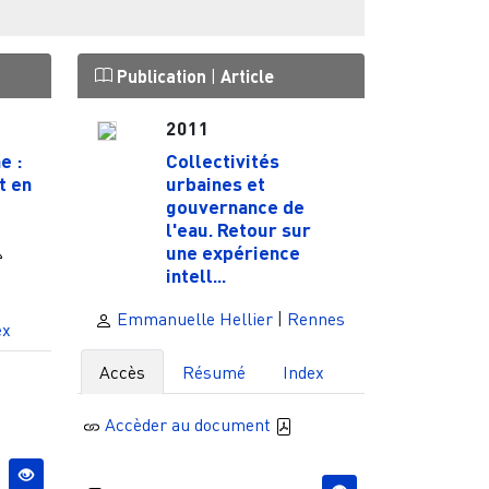
Publication
|
Article
2011
e :
Collectivités
t en
urbaines et
gouvernance de
l'eau. Retour sur
une expérience
intell...
Emmanuelle Hellier
|
Rennes
ex
Accès
Résumé
Index
Accèder au document