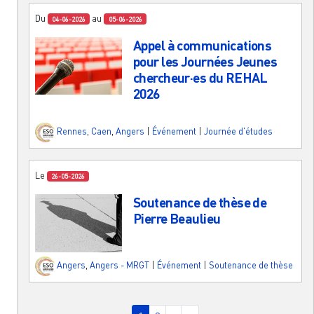
Du
au
04-06-2026
05-06-2026
Appel à communications
pour les Journées Jeunes
chercheur·es du REHAL
2026
Rennes
,
Caen
,
Angers
|
Événement
|
Journée d'études
Le
26-05-2026
Soutenance de thèse de
Pierre Beaulieu
Angers
,
Angers - MRGT
|
Événement
|
Soutenance de thèse
Pagination