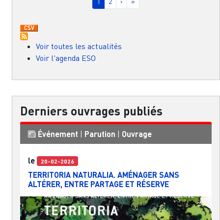
Page courante
Page
Page suivante
Dernière page
1
2
›
»
Voir toutes les actualités
Voir l'agenda ESO
Derniers ouvrages publiés
Événement
|
Parution
|
Ouvrage
le
20-02-2026
TERRITORIA NATURALIA. AMÉNAGER SANS
ALTÉRER, ENTRE PARTAGE ET RÉSERVE