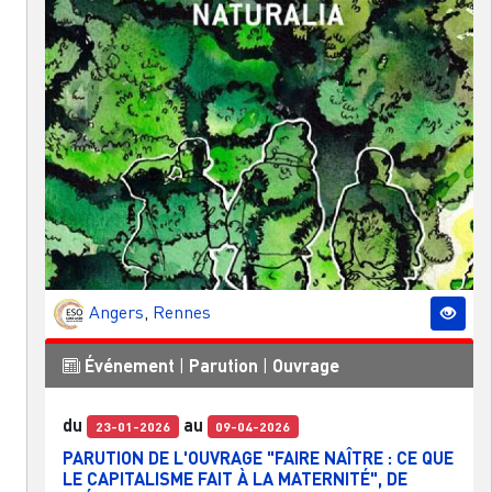
Angers
,
Rennes
Événement
|
Parution
|
Ouvrage
du
au
23-01-2026
09-04-2026
PARUTION DE L'OUVRAGE "FAIRE NAÎTRE : CE QUE
LE CAPITALISME FAIT À LA MATERNITÉ", DE