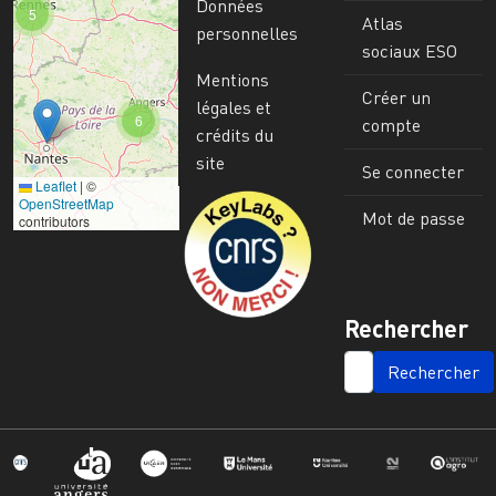
Données
5
Atlas
personnelles
sociaux ESO
Mentions
Créer un
légales et
6
compte
crédits du
site
Se connecter
Leaflet
|
©
Image
OpenStreetMap
Mot de passe
contributors
Rechercher
SEARCH