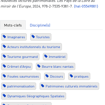
Nouvelles lectures patrimoniales. Les Pays de la Loire au
miroir de l'Europe
, 2024, 978-2-7535-9381-7.
⟨hal-05549881⟩
Mots-clefs
Discipline(s)
Imaginaires
Touristes
Acteurs institutionnels du tourisme
Tourisme gourmand
Immatériel
Crêmet d'Anjou
Beurre blanc nantais
Fouées saumuroises
Discours
pratiques
patrimonialisation
Patrimoines culturels immatériels
Dynamiques Géographiques Spatiales