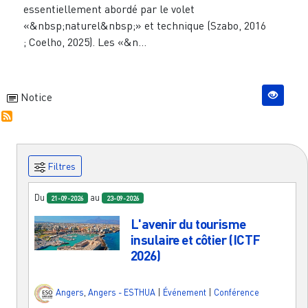
essentiellement abordé par le volet
«&nbsp;naturel&nbsp;» et technique (Szabo, 2016
; Coelho, 2025). Les «&n...
Notice
Filtres
Du
au
21-09-2026
23-09-2026
L'avenir du tourisme
insulaire et côtier (ICTF
2026)
Angers
,
Angers - ESTHUA
|
Événement
|
Conférence