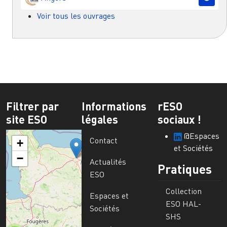
Voir tous les ouvrages
Filtrer par
Informations
rESO
site ESO
légales
sociaux !
@Espaces
Contact
+
et Sociétés
−
Actualités
Pratiques
ESO
Collection
Espaces et
ESO HAL-
Sociétés
SHS