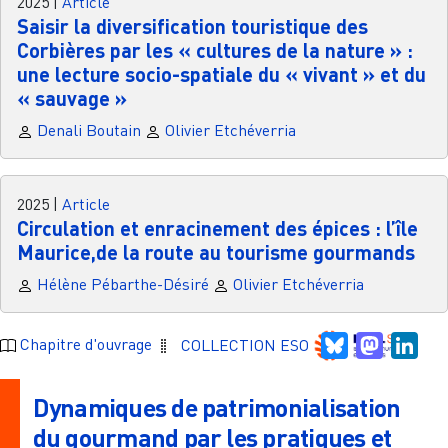
2025
|
Article
Saisir la diversification touristique des
Corbières par les « cultures de la nature » :
une lecture socio-spatiale du « vivant » et du
« sauvage »
Denali Boutain
Olivier Etchéverria
2025
|
Article
Circulation et enracinement des épices : l’île
Maurice,de la route au tourisme gourmands
Hélène Pébarthe-Désiré
Olivier Etchéverria
Bluesky
Mastodo
Link
Chapitre d'ouvrage
COLLECTION ESO
Dynamiques de patrimonialisation
du gourmand par les pratiques et