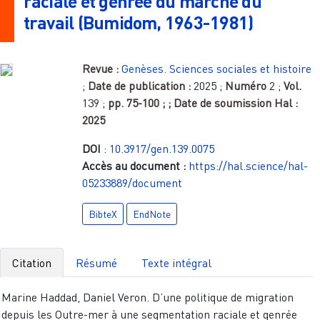
raciale et genrée du marché du
travail (Bumidom, 1963-1981)
Revue :
Genèses. Sciences sociales et histoire
;
Date de publication :
2025
;
Numéro
2
;
Vol.
139
;
pp.
75-100
;
; Date de soumission Hal :
2025
DOI
:
10.3917/gen.139.0075
Accès au document :
https://hal.science/hal-
05233889/document
BibteX
EndNote
Citation
Résumé
Texte intégral
Marine Haddad, Daniel Veron. D’une politique de migration
depuis les Outre-mer à une segmentation raciale et genrée