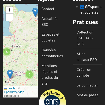
@Espaces
Contact
+
et Sociétés
−
Actualités
Pratiques
ESO
Collection
Espaces et
ESO HAL-
Sociétés
SHS
Données
5
Atlas
personnelles
sociaux ESO
Mentions
Créer un
légales et
6
compte
crédits du
site
Se connecter
Leaflet
|
©
Image
OpenStreetMap
Mot de passe
contributors