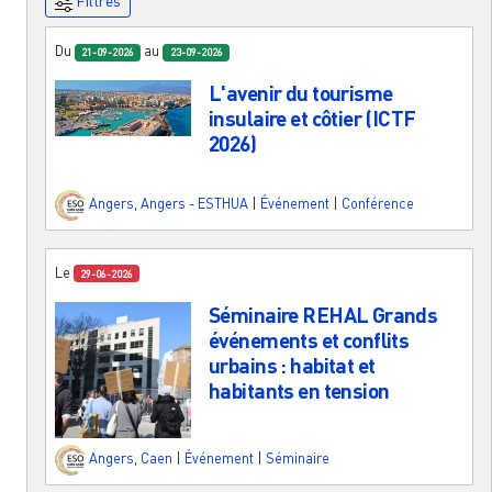
Filtres
Du
au
21-09-2026
23-09-2026
L'avenir du tourisme
insulaire et côtier (ICTF
2026)
Angers
,
Angers - ESTHUA
|
Événement
|
Conférence
Le
29-06-2026
Séminaire REHAL Grands
événements et conflits
urbains : habitat et
habitants en tension
Angers
,
Caen
|
Événement
|
Séminaire