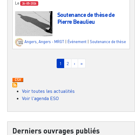
Le
26-05-2026
Soutenance de thèse de
Pierre Beaulieu
Angers
,
Angers - MRGT
|
Événement
|
Soutenance de thèse
Pagination
Page courante
Page
Page suivante
Dernière page
1
2
›
»
Voir toutes les actualités
Voir l'agenda ESO
Derniers ouvrages publiés