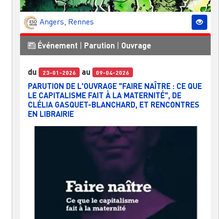
Angers
,
Rennes
Événement
|
Parution
|
Ouvrage
du
au
23-01-2026
09-04-2026
PARUTION DE L'OUVRAGE "FAIRE NAÎTRE : CE QUE
LE CAPITALISME FAIT À LA MATERNITÉ", DE
CLÉLIA GASQUET-BLANCHARD, ET RENCONTRES
EN LIBRAIRIE