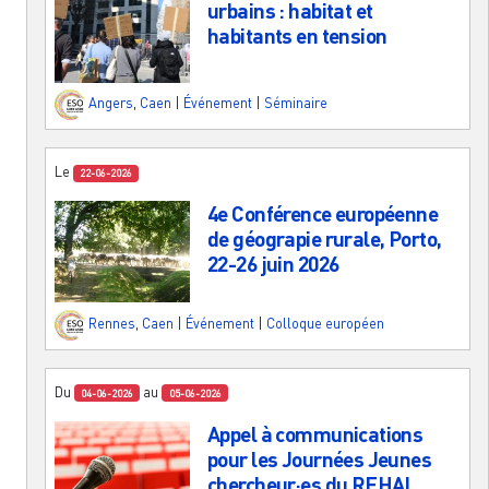
urbains : habitat et
habitants en tension
Angers
,
Caen
|
Événement
|
Séminaire
Le
22-06-2026
4e Conférence européenne
de géograpie rurale, Porto,
22-26 juin 2026
Rennes
,
Caen
|
Événement
|
Colloque européen
Du
au
04-06-2026
05-06-2026
Appel à communications
pour les Journées Jeunes
chercheur·es du REHAL