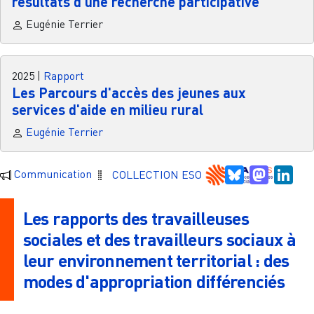
résultats d’une recherche participative
Eugénie Terrier
2025
|
Rapport
Les Parcours d'accès des jeunes aux
services d'aide en milieu rural
Eugénie Terrier
Bluesky
Mastodo
Link
Communication
COLLECTION ESO
Les rapports des travailleuses
sociales et des travailleurs sociaux à
leur environnement territorial : des
modes d'appropriation différenciés