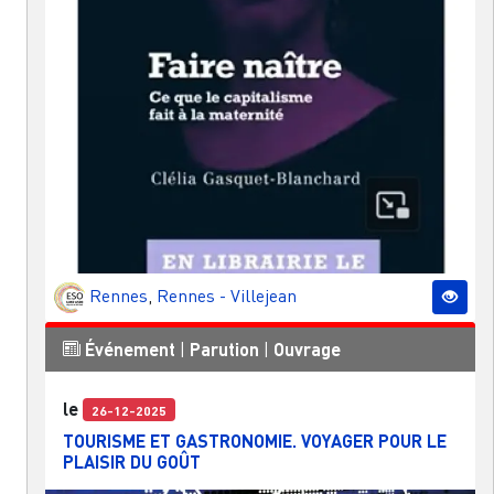
Rennes
,
Rennes - Villejean
Événement
|
Parution
|
Ouvrage
le
26-12-2025
TOURISME ET GASTRONOMIE. VOYAGER POUR LE
PLAISIR DU GOÛT