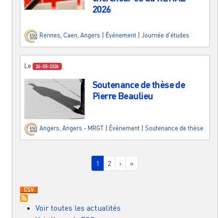
2026
Rennes
,
Caen
,
Angers
|
Événement
|
Journée d'études
Le
26-05-2026
Soutenance de thèse de
Pierre Beaulieu
Angers
,
Angers - MRGT
|
Événement
|
Soutenance de thèse
Pagination
Page courante
Page
Page suivante
Dernière page
1
2
›
»
Voir toutes les actualités