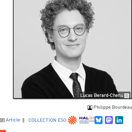
Lucas Berard-Chenu
Philippe Bourdeau
Bluesky
Mastodo
Link
Article
COLLECTION ESO