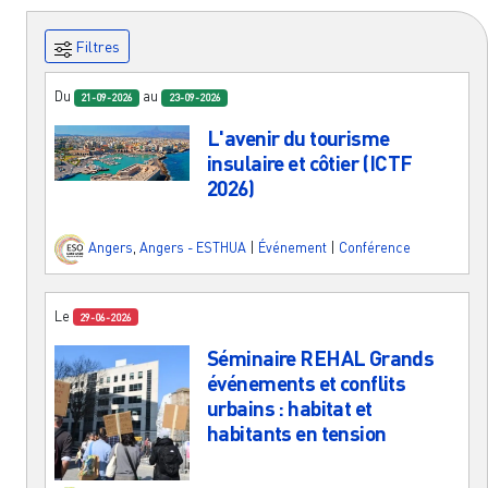
Filtres
Du
au
21-09-2026
23-09-2026
L'avenir du tourisme
insulaire et côtier (ICTF
2026)
Angers
,
Angers - ESTHUA
|
Événement
|
Conférence
Le
29-06-2026
Séminaire REHAL Grands
événements et conflits
urbains : habitat et
habitants en tension