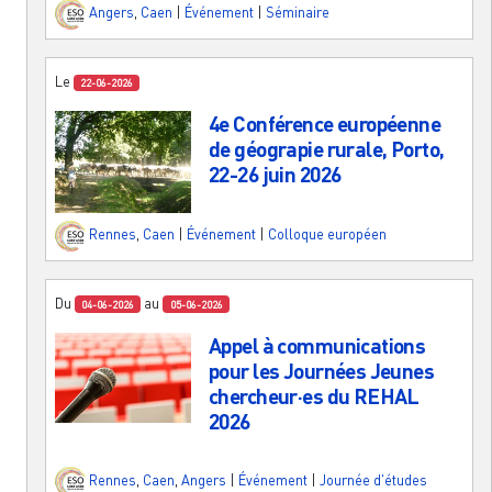
Angers
,
Caen
|
Événement
|
Séminaire
Le
22-06-2026
4e Conférence européenne
de géograpie rurale, Porto,
22-26 juin 2026
Rennes
,
Caen
|
Événement
|
Colloque européen
Du
au
04-06-2026
05-06-2026
Appel à communications
pour les Journées Jeunes
chercheur·es du REHAL
2026
Rennes
,
Caen
,
Angers
|
Événement
|
Journée d'études