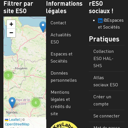
Filtrer par
Informations
rESO
site ESO
légales
sociaux !
@Espaces
Contact
+
et Sociétés
−
Actualités
Pratiques
ESO
Collection
Espaces et
ESO HAL-
Sociétés
SHS
Données
5
Atlas
personnelles
sociaux ESO
Mentions
Créer un
légales et
6
compte
crédits du
site
Se connecter
Leaflet
|
©
Image
OpenStreetMap
Mot de passe