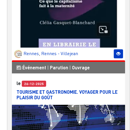
Rennes
,
Rennes - Villejean
Événement
|
Parution
|
Ouvrage
le
26-12-2025
TOURISME ET GASTRONOMIE. VOYAGER POUR LE
PLAISIR DU GOÛT