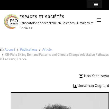
Menu top Header
Aller au contenu principal
ESPACES ET SOCIÉTÉS
Laboratoire de recherche en Sciences Humaines et
Sociales
Fil d'Ariane
Accueil
Publications
Article
Off-Piste Skiing Demand Patterns and Climate Change Adaptation Pathways
in La Grave, France
Nao Yoshizawa
Jonathan Cognard