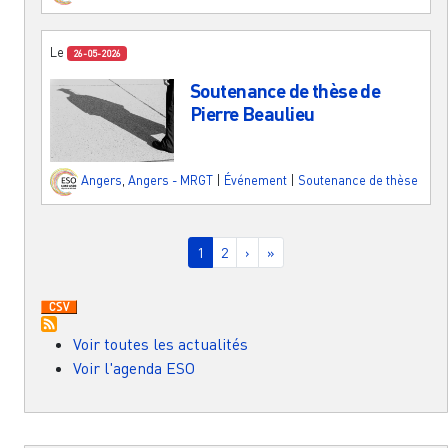
Le
26-05-2026
Soutenance de thèse de
Pierre Beaulieu
Angers
,
Angers - MRGT
|
Événement
|
Soutenance de thèse
Pagination
Page courante
Page
Page suivante
Dernière page
1
2
›
»
Voir toutes les actualités
Voir l'agenda ESO