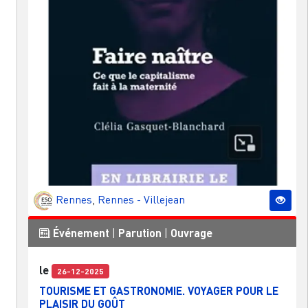
Rennes
,
Rennes - Villejean
Événement
|
Parution
|
Ouvrage
le
26-12-2025
TOURISME ET GASTRONOMIE. VOYAGER POUR LE
PLAISIR DU GOÛT