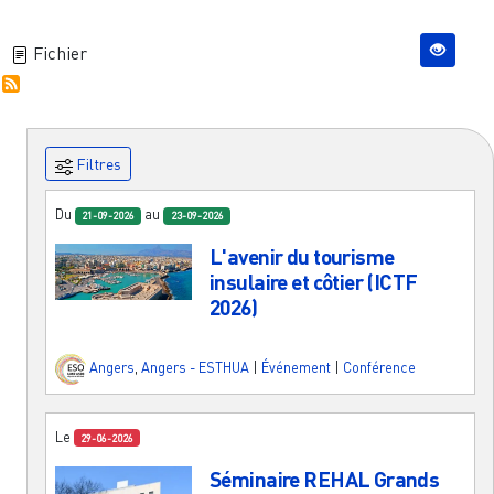
Fichier
Filtres
Du
au
21-09-2026
23-09-2026
L'avenir du tourisme
insulaire et côtier (ICTF
2026)
Angers
,
Angers - ESTHUA
|
Événement
|
Conférence
Le
29-06-2026
Séminaire REHAL Grands