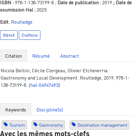
ISBN :
978-1-138-73199-8
;
Date de publication :
2019
; Date de
soumission Hal :
2025
Edit.
Routledge
BibteX
EndNote
Citation
Résumé
Abstract
Nicola Bellini, Cécile Clergeau, Olivier Etcheverria.
Gastronomy and Local Development. Routledge, 2019, 978-1-
138-73199-8.
⟨hal-04947493⟩
Keywords
Discipline(s)
Tourism
Gastronomy
Destination management
Avec les mêmes mots-clefs