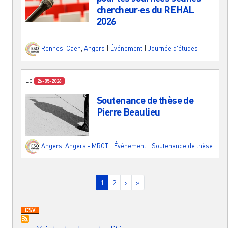
chercheur·es du REHAL
2026
Rennes
,
Caen
,
Angers
|
Événement
|
Journée d'études
Le
26-05-2026
Soutenance de thèse de
Pierre Beaulieu
Angers
,
Angers - MRGT
|
Événement
|
Soutenance de thèse
Pagination
Page courante
Page
Page suivante
Dernière page
1
2
›
»