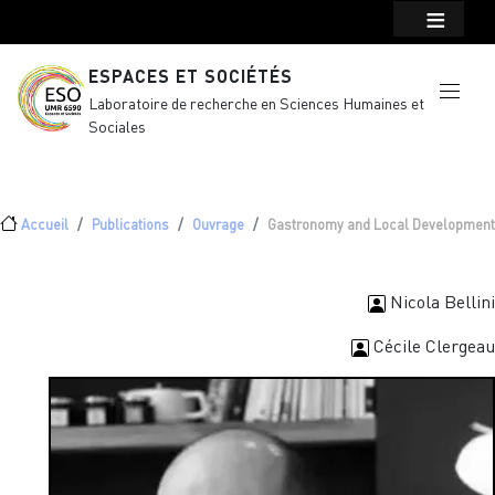
Menu top Header
Aller au contenu principal
ESPACES ET SOCIÉTÉS
Laboratoire de recherche en Sciences Humaines et
Sociales
Fil d'Ariane
Accueil
Publications
Ouvrage
Gastronomy and Local Development
Nicola Bellini
Cécile Clergeau