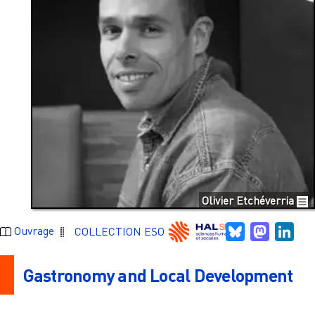
Olivier Etchéverria
Bluesky
Mastodo
Link
Ouvrage
COLLECTION ESO
Gastronomy and Local Development