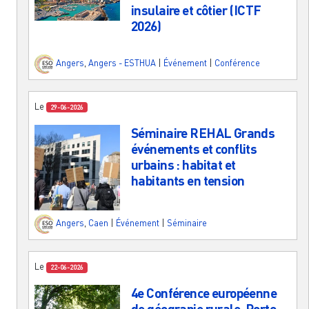
insulaire et côtier (ICTF
2026)
Angers
,
Angers - ESTHUA
|
Événement
|
Conférence
Le
29-06-2026
Séminaire REHAL Grands
événements et conflits
urbains : habitat et
habitants en tension
Angers
,
Caen
|
Événement
|
Séminaire
Le
22-06-2026
4e Conférence européenne
de géograpie rurale, Porto,