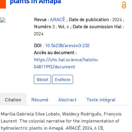
plants in Amapá
Revue :
ARACÊ
;
Date de publication :
2024
;
Numéro
3
;
Vol.
6
; Date de soumission Hal :
2024
DOI
:
10.56238/arev6n3-232
Accès au document :
https://shs.hal.science/halshs-
04811992/document
BibteX
EndNote
Citation
Résumé
Abstract
Texte intégral
Marília Gabriela Silva Lobato, Waldecy Rodriguês, François
Laurent. The colonial narrative for the implementation of
hydroelectric plants in Amapá.
ARACÊ
, 2024, 6 (3),