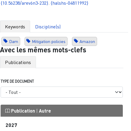
⟨10.56238/arev6n3-232⟩
.
⟨halshs-04811992⟩
Keywords
Discipline(s)
Dam
Mitigation policies
Amazon
Avec les mêmes mots-clefs
Publications
TYPE DE DOCUMENT
Publication
|
Autre
2027