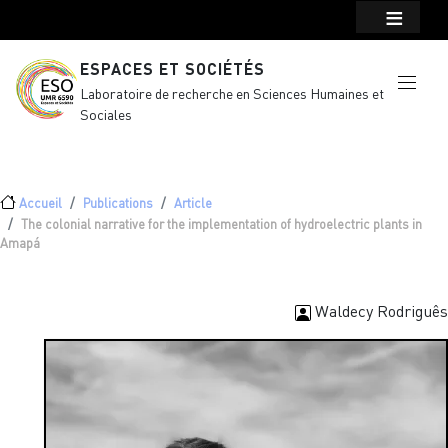
Menu top Header
Aller au contenu principal
ESPACES ET SOCIÉTÉS
Laboratoire de recherche en Sciences Humaines et
Sociales
Fil d'Ariane
Accueil
Publications
Article
The colonial narrative for the implementation of hydroelectric plants in
Amapá
Waldecy Rodriguês