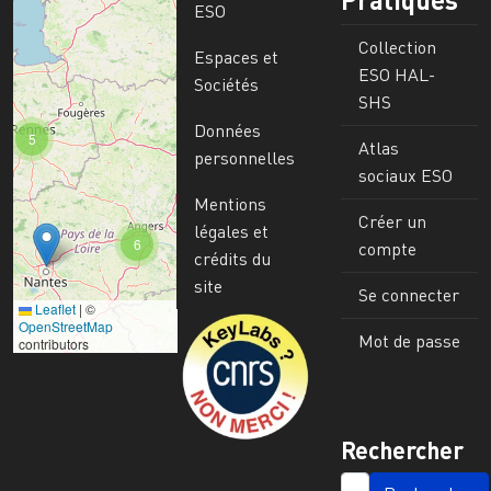
ESO
Collection
Espaces et
ESO HAL-
Sociétés
SHS
Données
5
Atlas
personnelles
sociaux ESO
Mentions
Créer un
légales et
6
compte
crédits du
site
Se connecter
Leaflet
|
©
Image
OpenStreetMap
Mot de passe
contributors
Rechercher
SEARCH