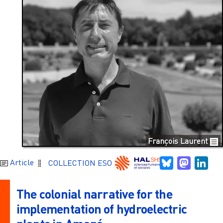
François Laurent
Bluesky
Mastodo
Link
Article
COLLECTION ESO
The colonial narrative for the
implementation of hydroelectric