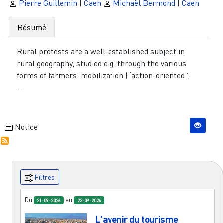
Pierre Guillemin
|
Caen
Michaël Bermond
|
Caen
Résumé
Rural protests are a well-established subject in
rural geography, studied e.g. through the various
forms of farmers' mobilization (“action-oriented”,
...
Notice
Filtres
Du
au
21-09-2026
23-09-2026
L'avenir du tourisme