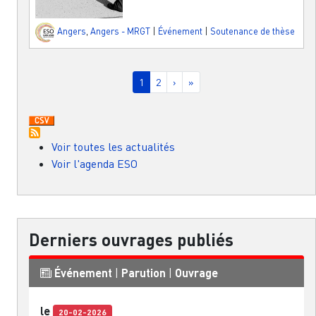
Angers
,
Angers - MRGT
|
Événement
|
Soutenance de thèse
Pagination
Page courante
Page
Page suivante
Dernière page
1
2
›
»
Voir toutes les actualités
Voir l'agenda ESO
Derniers ouvrages publiés
Événement
|
Parution
|
Ouvrage
le
20-02-2026