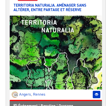
TERRITORIA NATURALIA. AMÉNAGER SANS
ALTÉRER, ENTRE PARTAGE ET RÉSERVE
Angers
,
Rennes
Événement
|
Parution
|
Ouvrage