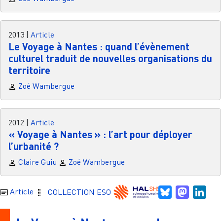
2013
|
Article
Le Voyage à Nantes : quand l’évènement
culturel traduit de nouvelles organisations du
territoire
Zoé Wambergue
2012
|
Article
« Voyage à Nantes » : l’art pour déployer
l’urbanité ?
Claire Guiu
Zoé Wambergue
Bluesky
Mastodo
Link
Article
COLLECTION ESO