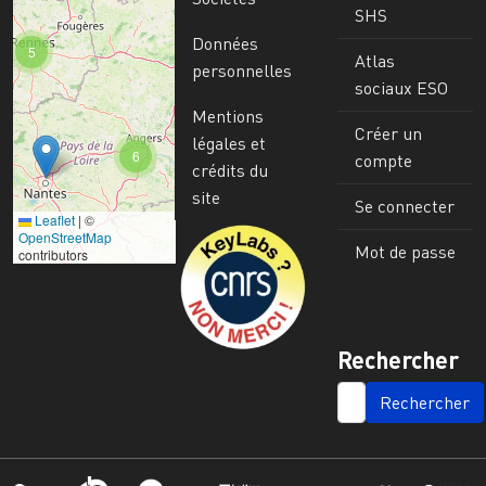
SHS
Données
5
Atlas
personnelles
sociaux ESO
Mentions
Créer un
légales et
6
compte
crédits du
site
Se connecter
Leaflet
|
©
Image
OpenStreetMap
Mot de passe
contributors
Rechercher
SEARCH