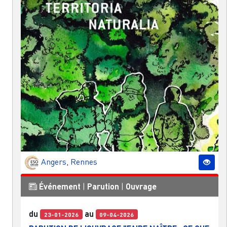
Angers
,
Rennes
Événement
|
Parution
|
Ouvrage
du
au
23-01-2026
09-04-2026