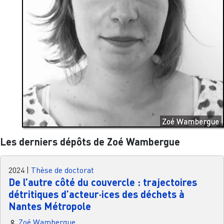
Zoé Wambergue
Les derniers dépôts de Zoé Wambergue
2024
|
Thèse de doctorat
De l’autre côté du couvercle : trajectoires
détritiques d’acteur·ices des déchets à
Nantes Métropole
Zoé Wambergue