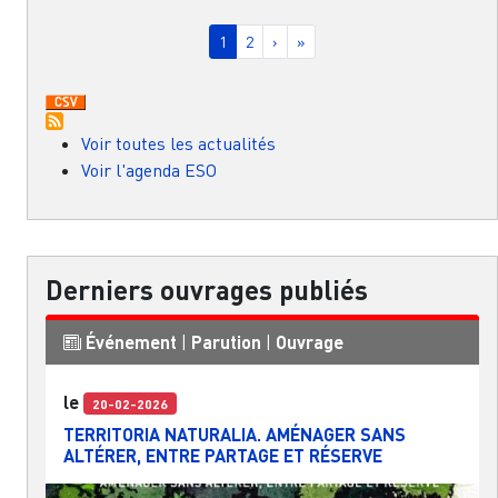
Pagination
Page courante
Page
Page suivante
Dernière page
1
2
›
»
Voir toutes les actualités
Voir l'agenda ESO
Derniers ouvrages publiés
Événement
|
Parution
|
Ouvrage
le
20-02-2026
TERRITORIA NATURALIA. AMÉNAGER SANS
ALTÉRER, ENTRE PARTAGE ET RÉSERVE