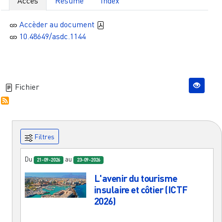
Accès
Résumé
Index
Accèder au document
10.48649/asdc.1144
Fichier
Filtres
Du
au
21-09-2026
23-09-2026
L'avenir du tourisme
insulaire et côtier (ICTF
2026)