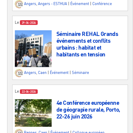
Angers
,
Angers - ESTHUA
|
Événement
|
Conférence
Le
29-06-2026
Séminaire REHAL Grands
événements et conflits
urbains : habitat et
habitants en tension
Angers
,
Caen
|
Événement
|
Séminaire
Le
22-06-2026
4e Conférence européenne
de géograpie rurale, Porto,
22-26 juin 2026
Rennes
,
Caen
|
Événement
|
Colloque européen