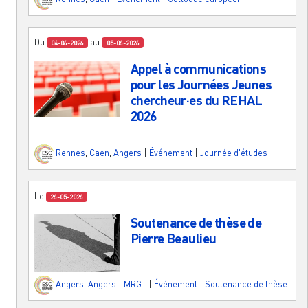
Du
au
04-06-2026
05-06-2026
Appel à communications
pour les Journées Jeunes
chercheur·es du REHAL
2026
Rennes
,
Caen
,
Angers
|
Événement
|
Journée d'études
Le
26-05-2026
Soutenance de thèse de
Pierre Beaulieu
Angers
,
Angers - MRGT
|
Événement
|
Soutenance de thèse