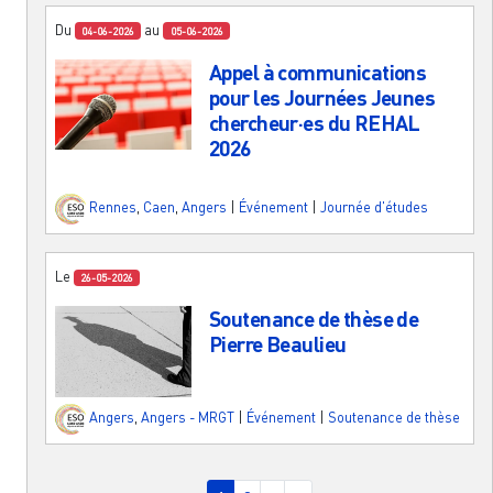
Du
au
04-06-2026
05-06-2026
Appel à communications
pour les Journées Jeunes
chercheur·es du REHAL
2026
Rennes
,
Caen
,
Angers
|
Événement
|
Journée d'études
Le
26-05-2026
Soutenance de thèse de
Pierre Beaulieu
Angers
,
Angers - MRGT
|
Événement
|
Soutenance de thèse
Pagination