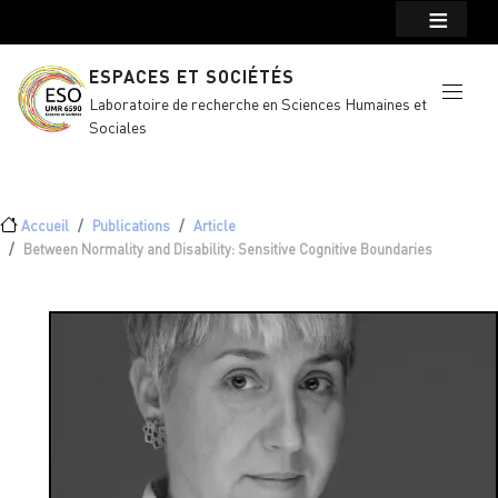
Menu top Header
Aller au contenu principal
ESPACES ET SOCIÉTÉS
Laboratoire de recherche en Sciences Humaines et
Sociales
Fil d'Ariane
Accueil
Publications
Article
Between Normality and Disability: Sensitive Cognitive Boundaries