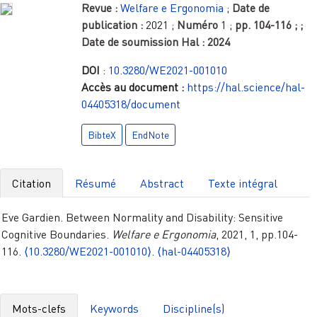
Revue :
Welfare e Ergonomia
;
Date de
publication :
2021
;
Numéro
1
;
pp.
104-116
;
;
Date de soumission Hal :
2024
DOI
:
10.3280/WE2021-001010
Accès au document :
https://hal.science/hal-
04405318/document
BibteX
EndNote
Citation
Résumé
Abstract
Texte intégral
Eve Gardien. Between Normality and Disability: Sensitive
Cognitive Boundaries.
Welfare e Ergonomia
, 2021, 1, pp.104-
116.
⟨10.3280/WE2021-001010⟩
.
⟨hal-04405318⟩
Mots-clefs
Keywords
Discipline(s)