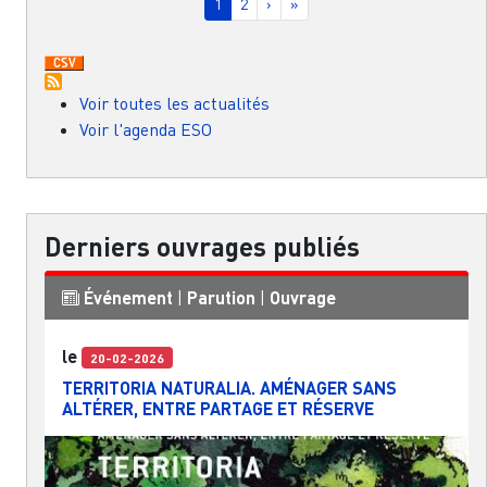
Page courante
Page
Page suivante
Dernière page
1
2
›
»
Voir toutes les actualités
Voir l'agenda ESO
Derniers ouvrages publiés
Événement
|
Parution
|
Ouvrage
le
20-02-2026
TERRITORIA NATURALIA. AMÉNAGER SANS
ALTÉRER, ENTRE PARTAGE ET RÉSERVE