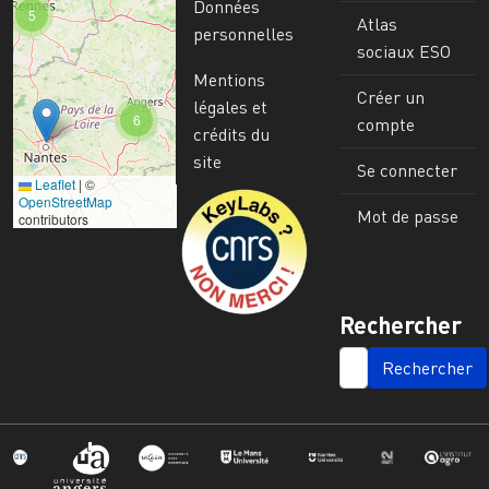
Données
5
Atlas
personnelles
sociaux ESO
Mentions
Créer un
légales et
6
compte
crédits du
site
Se connecter
Leaflet
|
©
Image
OpenStreetMap
Mot de passe
contributors
Rechercher
SEARCH