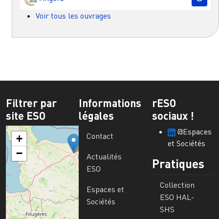
Voir tous les ouvrages
Filtrer par
Informations
rESO
site ESO
légales
sociaux !
@Espaces
Contact
+
et Sociétés
−
Actualités
Pratiques
ESO
Collection
Espaces et
ESO HAL-
Sociétés
SHS