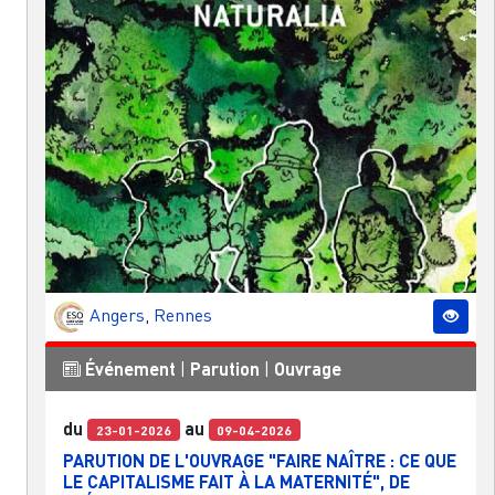
Angers
,
Rennes
Événement
|
Parution
|
Ouvrage
du
au
23-01-2026
09-04-2026
PARUTION DE L'OUVRAGE "FAIRE NAÎTRE : CE QUE
LE CAPITALISME FAIT À LA MATERNITÉ", DE