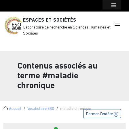
Menu top Header
Aller au contenu principal
ESPACES ET SOCIÉTÉS
Laboratoire de recherche en Sciences Humaines et
Sociales
Contenus associés au
terme
#maladie
chronique
Fil d'Ariane
Accueil
Vocabulaire ESO
maladie chronique
Fermer l'entête