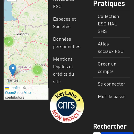
Pratiques
ESO
Collection
Espaces et
ESO HAL-
Sociétés
SHS
Données
5
Atlas
personnelles
sociaux ESO
Mentions
Créer un
légales et
6
compte
crédits du
site
Se connecter
Leaflet
|
©
Image
OpenStreetMap
Mot de passe
contributors
Rechercher